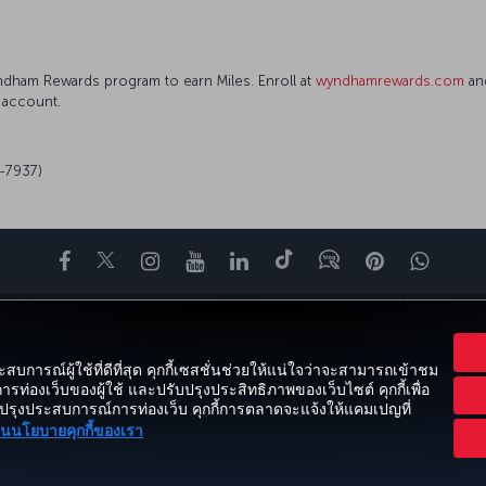
dham Rewards program to earn Miles. Enroll at
wyndhamrewards.com
and
 account.
-7937)
Facebook
Twitter
Instagram
YouTube
LinkedIn
Tiktok
บล็อก
พินเทอเรสต
What
์
ข้อเสนอและจุดหมายปลายทาง
ความช่วยเหลือ
ไมล์และรอยยิ้ม
CORPORATE
ะสบการณ์ผู้ใช้ที่ดีที่สุด คุกกี้เซสชั่นช่วยให้แน่ใจว่าจะสามารถเข้าชม
ารท่องเว็บของผู้ใช้ และปรับปรุงประสิทธิภาพของเว็บไซต์ คุกกี้เพื่อ
ปรุงประสบการณ์การท่องเว็บ คุกกี้การตลาดจะแจ้งให้แคมเปญที่
้
ประกาศทางกฎหมาย
สิทธิ์ของผู้โดยสาร
เปลี่ยนการตั้งค่าคุกกี้
แผนการให้บริการ
านนโยบายคุกกี้ของเรา
Turkish Airlines สงวนลิขสิทธิ์ © 1996 - 2026