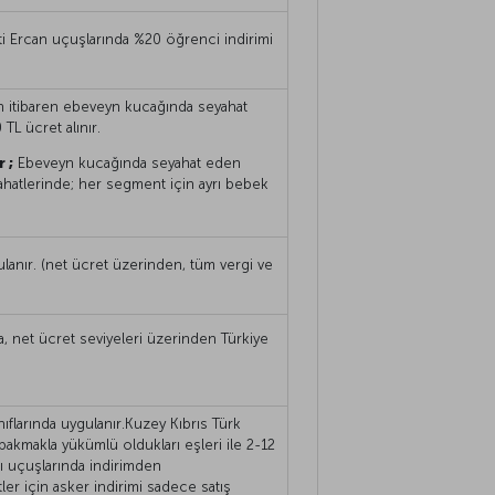
yeti Ercan uçuşlarında %20 öğrenci indirimi
en itibaren ebeveyn kucağında seyahat
TL ücret alınır.
 ;
Ebeveyn kucağında seyahat eden
ahatlerinde; her segment için ayrı bebek
ulanır. (net ücret üzerinden, tüm vergi ve
nda, net ücret seviyeleri üzerinden Türkiye
nıflarında uygulanır.Kuzey Kıbrıs Türk
akmakla yükümlü oldukları eşleri ile 2-12
lı uçuşlarında indirimden
ler için asker indirimi sadece satış