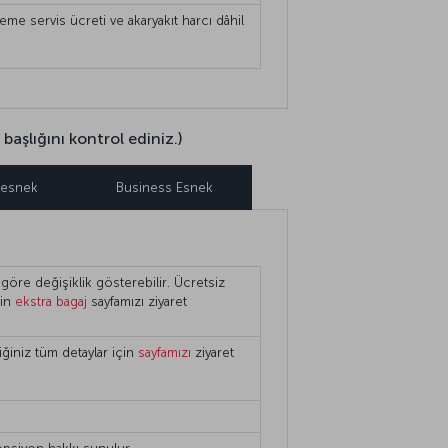
tleme servis ücreti ve akaryakıt harcı dâhil
başlığını kontrol ediniz.)
 esnek
Business Esnek
göre değişiklik gösterebilir. Ücretsiz
çin
ekstra bagaj
sayfamızı ziyaret
iğiniz tüm detaylar için
sayfamızı
ziyaret