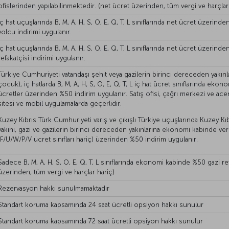
ofislerinden yapılabilinmektedir. (net ücret üzerinden, tüm vergi ve harçlar
İç hat uçuşlarında B, M, A, H, S, O, E, Q, T, L sınıflarında net ücret üzerind
yolcu indirimi uygulanır.
İç hat uçuşlarında B, M, A, H, S, O, E, Q, T, L sınıflarında net ücret üzerind
refakatçisi indirimi uygulanır.
Türkiye Cumhuriyeti vatandaşı şehit veya gazilerin birinci dereceden yakınla
çocuk), iç hatlarda B, M, A, H, S, O, E, Q, T, L iç hat ücret sınıflarında eko
ücretler üzerinden %50 indirim uygulanır. Satış ofisi, çağrı merkezi ve ac
sitesi ve mobil uygulamalarda geçerlidir.
Kuzey Kıbrıs Türk Cumhuriyeti varış ve çıkışlı Türkiye uçuşlarında Kuzey Kı
yakını, gazi ve gazilerin birinci dereceden yakınlarına ekonomi kabinde verg
(F/U/W/P/V ücret sınıfları hariç) üzerinden %50 indirim uygulanır.
Sadece B, M, A, H, S, O, E, Q, T, L sınıflarında ekonomi kabinde %50 gazi ref
üzerinden, tüm vergi ve harçlar hariç)
Rezervasyon hakkı sunulmamaktadır
Standart koruma kapsamında 24 saat ücretli opsiyon hakkı sunulur
Standart koruma kapsamında 72 saat ücretli opsiyon hakkı sunulur