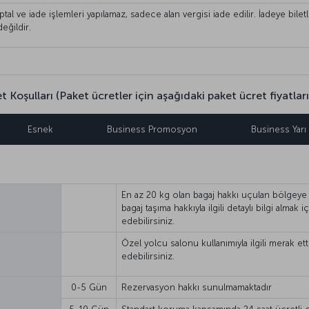
İptal ve iade işlemleri yapılamaz, sadece alan vergisi iade edilir. İadeye bile
değildir.
 Koşulları (Paket ücretler için aşağıdaki paket ücret fiyatları 
Esnek
Business Promosyon
Business Yarı
En az 20 kg olan bagaj hakkı uçulan bölgeye 
bagaj taşıma hakkıyla ilgili detaylı bilgi almak i
edebilirsiniz.
Özel yolcu salonu kullanımıyla ilgili merak ett
edebilirsiniz.
0-5 Gün
Rezervasyon hakkı sunulmamaktadır