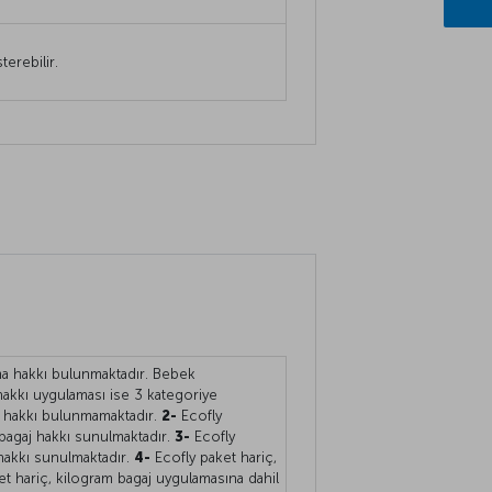
terebilir.
ıma hakkı bulunmaktadır. Bebek
hakkı uygulaması ise 3 kategoriye
j hakkı bulunmamaktadır.
2-
Ecofly
 bagaj hakkı sunulmaktadır.
3-
Ecofly
hakkı sunulmaktadır.
4-
Ecofly paket hariç,
t hariç, kilogram bagaj uygulamasına dahil