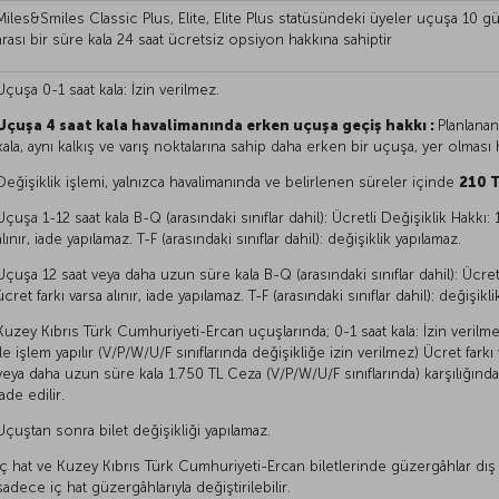
Miles&Smiles Classic Plus, Elite, Elite Plus statüsündeki üyeler uçuşa 10 
arası bir süre kala 24 saat ücretsiz opsiyon hakkına sahiptir
Uçuşa 0-1 saat kala: İzin verilmez.
Uçuşa 4 saat kala havalimanında erken uçuşa geçiş hakkı :
Planlanan
kala, aynı kalkış ve varış noktalarına sahip daha erken bir uçuşa, yer olması 
Değişiklik işlemi, yalnızca havalimanında ve belirlenen süreler içinde
210 
Uçuşa 1-12 saat kala B-Q (arasındaki sınıflar dahil): Ücretli Değişiklik Hakkı: 
alınır, iade yapılamaz. T-F (arasındaki sınıflar dahil): değişiklik yapılamaz.
Uçuşa 12 saat veya daha uzun süre kala B-Q (arasındaki sınıflar dahil): Ücret 
ücret farkı varsa alınır, iade yapılamaz. T-F (arasındaki sınıflar dahil): değişikl
Kuzey Kıbrıs Türk Cumhuriyeti-Ercan uçuşlarında; 0-1 saat kala: İzin verilme
ile işlem yapılır (V/P/W/U/F sınıflarında değişikliğe izin verilmez) Ücret farkı 
veya daha uzun süre kala 1.750 TL Ceza (V/P/W/U/F sınıflarında) karşılığında değ
iade edilir.
Uçuştan sonra bilet değişikliği yapılamaz.
İç hat ve Kuzey Kıbrıs Türk Cumhuriyeti-Ercan biletlerinde güzergâhlar dış 
sadece iç hat güzergâhlarıyla değiştirilebilir.