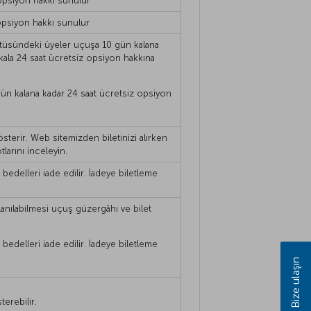
opsiyon hakkı sunulur
opsiyon hakkı sunulur
statüsündeki üyeler uçuşa 10 gün kalana
kala 24 saat ücretsiz opsiyon hakkına
 gün kalana kadar 24 saat ücretsiz opsiyon
sterir. Web sitemizden biletinizi alırken
larını inceleyin.
 bedelleri iade edilir. İadeye biletleme
kullanılabilmesi uçuş güzergâhı ve bilet
 bedelleri iade edilir. İadeye biletleme
Bize ulaşın
terebilir.