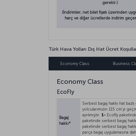
gerekir.)
(İndirimler, net bilet fiyatı üzerinden uygu
harç ve diğer ücretlerde indirim geçerli
Türk Hava Yolları Dış Hat Ücret Koşulla
Economy Class
Business Cl
Economy Class
EcoFly
Serbest bagaj hakkı hat bazlı
yolcularımızın 115 cm’yi geçm
ayrılmıştır.
1-
Ecofly paketinde
Bagaj
paketinde serbest bagaj hakkı
hakkı*
paketinde serbest bagaj hakk
parça bagaj uygulamasına dahi