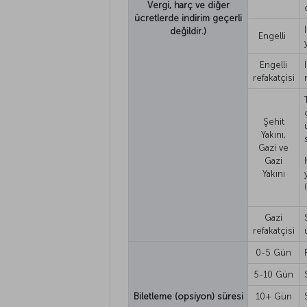
Vergi, harç ve diğer
ücretlerde indirim geçerli
değildir.)
Engelli
Engelli
refakatçisi
Şehit
Yakını,
Gazi ve
Gazi
Yakını
Gazi
refakatçisi
0-5 Gün
5-10 Gün
Biletleme (opsiyon) süresi
10+ Gün