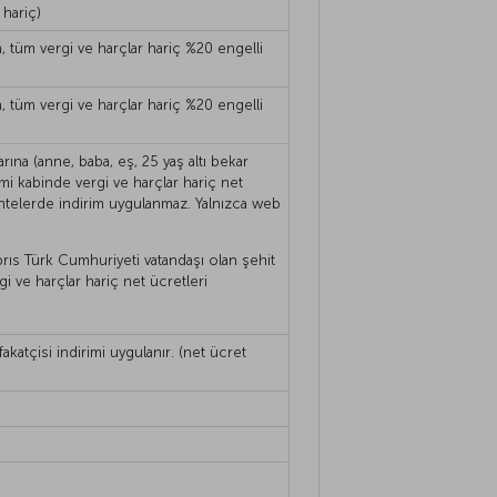
 hariç)
en, tüm vergi ve harçlar hariç %20 engelli
en, tüm vergi ve harçlar hariç %20 engelli
rına (anne, baba, eş, 25 yaş altı bekar
nomi kabinde vergi ve harçlar hariç net
entelerde indirim uygulanmaz. Yalnızca web
brıs Türk Cumhuriyeti vatandaşı olan şehit
i ve harçlar hariç net ücretleri
akatçisi indirimi uygulanır. (net ücret