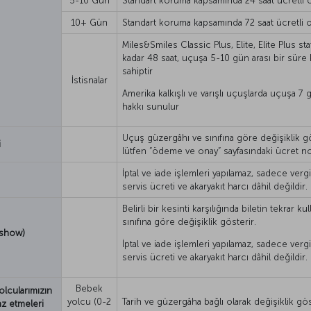
5-10 Gün
Standart koruma kapsamında 24 saat ücretli 
10+ Gün
Standart koruma kapsamında 72 saat ücretli 
Miles&Smiles Classic Plus, Elite, Elite Plus 
kadar 48 saat, uçuşa 5-10 gün arası bir süre 
sahiptir
İstisnalar
Amerika kalkışlı ve varışlı uçuşlarda uçuşa 7
hakkı sunulur
Uçuş güzergâhı ve sınıfına göre değişiklik gö
i
lütfen “ödeme ve onay” sayfasındaki ücret not
İptal ve iade işlemleri yapılamaz, sadece vergi
servis ücreti ve akaryakıt harcı dâhil değildir.
Belirli bir kesinti karşılığında biletin tekrar 
sınıfına göre değişiklik gösterir.
-show)
İptal ve iade işlemleri yapılamaz, sadece vergi
servis ücreti ve akaryakıt harcı dâhil değildir.
Bebek
yolcularımızın
yolcu (0-2
Tarih ve güzergâha bağlı olarak değişiklik gös
az etmeleri