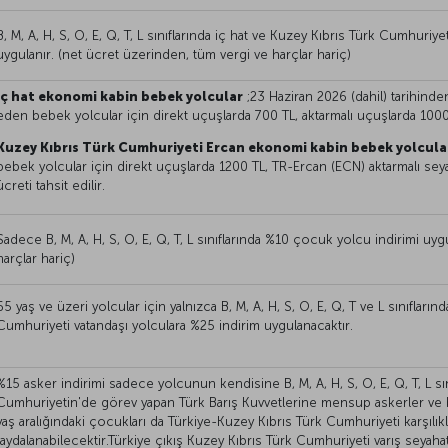
B, M, A, H, S, O, E, Q, T, L sınıflarında iç hat ve Kuzey Kıbrıs Türk Cumhuri
uygulanır. (net ücret üzerinden, tüm vergi ve harçlar hariç)
İç hat ekonomi kabin bebek yolcular
;23 Haziran 2026 (dahil) tarihind
eden bebek yolcular için direkt uçuşlarda 700 TL, aktarmalı uçuşlarda 1000 
Kuzey Kıbrıs Türk Cumhuriyeti Ercan ekonomi kabin bebek yolcular
bebek yolcular için direkt uçuşlarda 1200 TL, TR-Ercan (ECN) aktarmalı sey
ücreti tahsit edilir.
Sadece B, M, A, H, S, O, E, Q, T, L sınıflarında %10 çocuk yolcu indirimi uyg
harçlar hariç)
65 yaş ve üzeri yolcular için yalnızca B, M, A, H, S, O, E, Q, T ve L sınıfları
Cumhuriyeti vatandaşı yolculara %25 indirim uygulanacaktır.
%15 asker indirimi sadece yolcunun kendisine B, M, A, H, S, O, E, Q, T, L sı
Cumhuriyetin'de görev yapan Türk Barış Kuvvetlerine mensup askerler ve b
yaş aralığındaki çocukları da Türkiye-Kuzey Kıbrıs Türk Cumhuriyeti karşılık
faydalanabilecektir.Türkiye çıkış Kuzey Kıbrıs Türk Cumhuriyeti varış seyahat