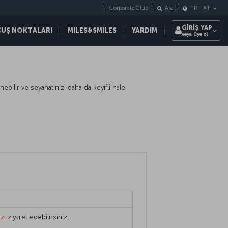
Corporate Club
Ara
TR
-
AT
GİRİŞ YAP
ÇUŞ NOKTALARI
MILES&SMILES
YARDIM
veya üye ol
nebilir ve seyahatinizi daha da keyifli hale
zı
ziyaret edebilirsiniz.