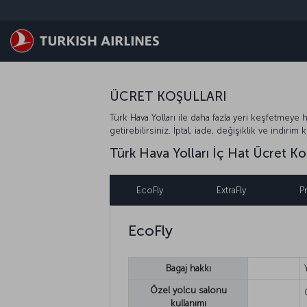
Skip to main content
ÜCRET KOŞULLARI
Türk Hava Yolları ile daha fazla yeri keşfetmeye h
getirebilirsiniz. İptal, iade, değişiklik ve indirim k
Türk Hava Yolları İç Hat Ücret Koş
EcoFly
ExtraFly
P
EcoFly
Bagaj hakkı
Özel yolcu salonu
kullanımı