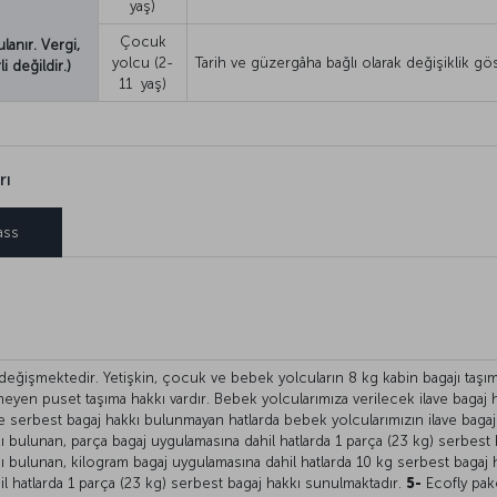
yaş)
Çocuk
lanır. Vergi,
yolcu (2-
Tarih ve güzergâha bağlı olarak değişiklik gös
 değildir.)
11 yaş)
rı
ass
 değişmektedir. Yetişkin, çocuk ve bebek yolcuların 8 kg kabin bagajı taş
eyen puset taşıma hakkı vardır. Bebek yolcularımıza verilecek ilave bagaj 
 serbest bagaj hakkı bulunmayan hatlarda bebek yolcularımızın ilave baga
 bulunan, parça bagaj uygulamasına dahil hatlarda 1 parça (23 kg) serbest
ı bulunan, kilogram bagaj uygulamasına dahil hatlarda 10 kg serbest bagaj 
l hatlarda 1 parça (23 kg) serbest bagaj hakkı sunulmaktadır.
5-
Ecofly pake