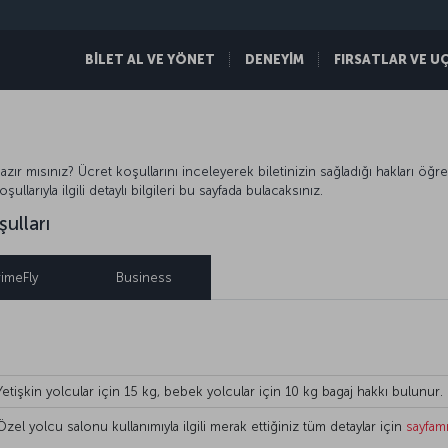
BİLET AL VE YÖNET
DENEYİM
FIRSATLAR VE U
azır mısınız? Ücret koşullarını inceleyerek biletinizin sağladığı hakları öğre
oşullarıyla ilgili detaylı bilgileri bu sayfada bulacaksınız.
ulları
rimeFly
Business
Yetişkin yolcular için 15 kg, bebek yolcular için 10 kg bagaj hakkı bulunur.
Özel yolcu salonu kullanımıyla ilgili merak ettiğiniz tüm detaylar için
sayfamı