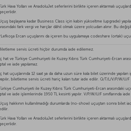
Türk Hava Yolları ve AnadoluJet seferlerini birlikte içeren aktarmalı uçuşlarda
geçerlidir.
Uçuş başlayana kadar Business Class için kabin yükseltme (upgrade) yapıla
arasındaki fark vergi ve harçlar dâhil olmak üzere yolcudan alınır. Bu değişik
*Lefkoşa Ercan uçuşlarını da içeren bu uygulamaya codeshare (ortak) uçuşla
Biletleme servis ücreti hiçbir durumda iade edilemez.
İç hat ve Türkiye Cumhuriyeti ile Kuzey Kıbrıs Türk Cumhuriyeti-Ercan aras
iptal ve iade yapılamaz.
İç hat uçuşlarında 12 saat ya da daha uzun süre kala bilet üzerinde yapılan i
yapılır, biletleme servis ücreti hariç kalan tutar iade edilir. Q/T/L/V/P/W/U/F 
Türkiye Cumhuriyeti ile Kuzey Kıbrıs Türk Cumhuriyeti-Ercan arasındaki uç
iptal ve iade işlemlerinde 1950 TL kesinti yapılır. V/P/W/U/F sınıflarında iade
Uçuş hakkının kullanılmadığı durumlarda (no-show) uçuştan sonra bilet iad
edilir.
Türk Hava Yolları ve AnadoluJet seferlerini birlikte içeren aktarmalı uçuşlarda 
geçerlidir.