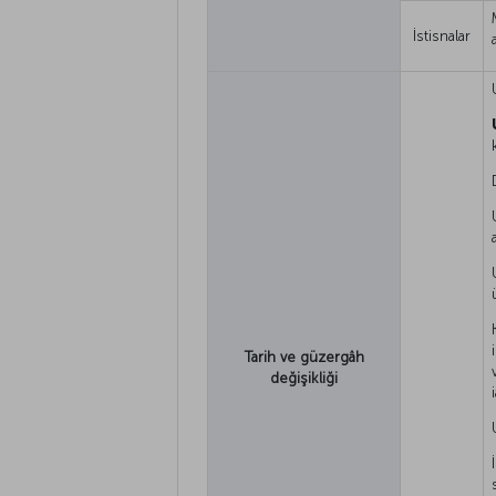
İstisnalar
Tarih ve güzergâh
değişikliği