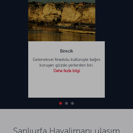
Birecik
Geleneksel Anadolu kültürüyle bağını
koruyan gözde yerlerden biri.
Daha fazla bilgi
Şanlıurfa Havalimanı ulaşım