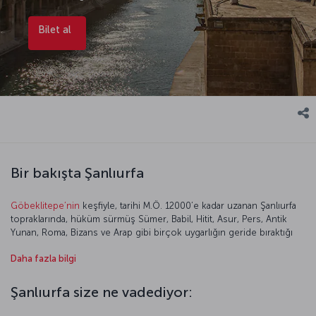
Bilet al
Bir bakışta Şanlıurfa
Göbeklitepe’nin
keşfiyle, tarihi M.Ö. 12000’e kadar uzanan Şanlıurfa
topraklarında, hüküm sürmüş Sümer, Babil, Hitit, Asur, Pers, Antik
Yunan, Roma, Bizans ve Arap gibi birçok uygarlığın geride bıraktığı
kültürel miras hâlâ hayranlık uyandırıyor. Şanlıurfa’nın tarihi gibi
Daha fazla bilgi
günümüz yaşantısı da çok kültürlü ve renkli. Farklı kültürlere ait
insanların, günümüzde özgün gelenek ve göreneklerine bağlı
kalarak uyum içinde sergiledikleri birliktelik kenti gezerken bile
Şanlıurfa size ne vadediyor:
hissediliyor. Kentin sizi şaşırtacak çok kültürlülüğü, mutfağında da
önemli bir rol oynuyor. Şanlıurfa mutfağının yöresel lezzetlerinin