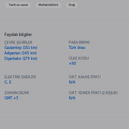
tadına varmadan bu topraklardan ayrılmayın.
Tarih ve sanat
Mutfak kültürü
Dağ
Faydalı bilgiler
ÇEVRE ŞEHİRLER
PARA BİRİMİ
Gaziantep (151 km)
Türk lirası
Adıyaman (145 km)
ÜLKE KODU
Diyarbakır (179 km)
+90
ELEKTRİK ENERJİSİ
ORT. KAHVE FİYATI
C, E
N/A
ZAMAN DİLİMİ
ORT. YEMEK FİYATI (2 KİŞİLİK)
GMT +3
N/A