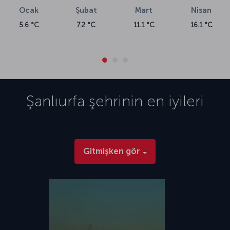
Ocak
Şubat
Mart
Nisan
5.6 °C
7.2 °C
11.1 °C
16.1 °C
Şanlıurfa
şehrinin en iyileri
Gitmişken gör