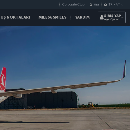
Corporate Club
Ara
TR
-
AT
GİRİŞ YAP
ÇUŞ NOKTALARI
MILES&SMILES
YARDIM
veya üye ol