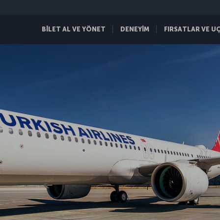
BİLET AL VE YÖNET
DENEYİM
FIRSATLAR VE U