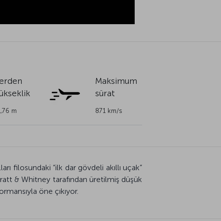
erden
Maksimum
ükseklik
sürat
1,76 m
871 km/s
rı filosundaki “ilk dar gövdeli akıllı uçak”
Pratt & Whitney tarafından üretilmiş düşük
ormansıyla öne çıkıyor.