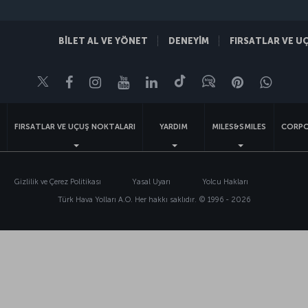
BİLET AL VE YÖNET
DENEYİM
FIRSATLAR VE U
Twitter
Facebook
Instagram
Youtube
LinkedIn
Tiktok
Blog
Pinterest
What
FIRSATLAR VE UÇUŞ NOKTALARI
YARDIM
MILES&SMILES
CORPO
Gizlilik ve Çerez Politikası
Yasal Uyarı
Yolcu Hakları
Türk Hava Yolları A.O. Her hakkı saklıdır. © 1996 - 2026