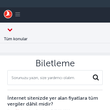
Skip to main content
Toggle navigation
Tüm konular
Biletleme
Search
İnternet sitenizde yer alan fiyatlara tüm
vergiler dâhil midir?