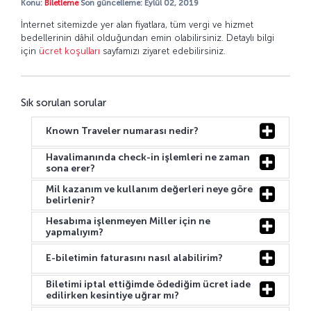
Konu:
Biletleme
Son güncelleme: Eylül 02, 2019
İnternet sitemizde yer alan fiyatlara, tüm vergi ve hizmet
bedellerinin dâhil olduğundan emin olabilirsiniz. Detaylı bilgi
için
ücret koşulları
sayfamızı ziyaret edebilirsiniz.
Sık sorulan sorular
Known Traveler numarası nedir?
Havalimanında check-in işlemleri ne zaman
sona erer?
Mil kazanım ve kullanım değerleri neye göre
belirlenir?
Hesabıma işlenmeyen Miller için ne
yapmalıyım?
E-biletimin faturasını nasıl alabilirim?
Biletimi iptal ettiğimde ödediğim ücret iade
edilirken kesintiye uğrar mı?