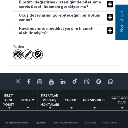
Biletimi değiştirmek istediğimde biletleme
servis ücreti ödemem gerekiyor mu?
Bize ulaşın
Uçuş detaylarımı görebileceğim bir bölüm
var mı?
Havalimanında medikal yardım hizmeti
alabilir miyim?
Yardım:
Twitter
Facebook
Instagram
Youtube
LinkedIn
Tiktok
Blog
Pinterest
What
BİLET
FIRSATLAR
CORPORA
AL VE
DENEYİM
VE UÇUŞ
YARDIM
MILES&SMILES
CLUB
YÖNET
NOKTALARI
Bilgi Toplumu Hizmetleri
Erişilebilirlik
Gizlilik ve Çerez Politikası
Yasal Uyarı
Yolcu Hakları