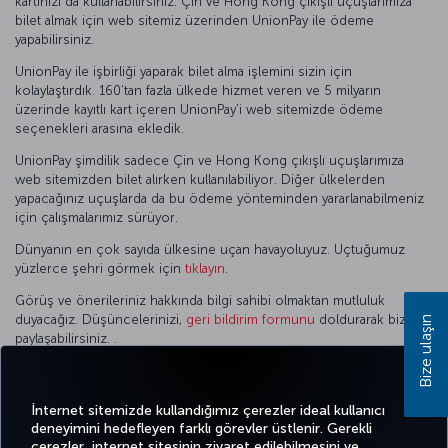
kartınızı da kullanabilirsiniz. Çin ve Hong Kong çıkışlı uçuşlarımıza
bilet almak için web sitemiz üzerinden UnionPay ile ödeme
yapabilirsiniz.
UnionPay ile işbirliği yaparak bilet alma işlemini sizin için
kolaylaştırdık. 160’tan fazla ülkede hizmet veren ve 5 milyarın
üzerinde kayıtlı kart içeren UnionPay’i web sitemizde ödeme
seçenekleri arasına ekledik.
UnionPay şimdilik sadece Çin ve Hong Kong çıkışlı uçuşlarımıza
web sitemizden bilet alırken kullanılabiliyor. Diğer ülkelerden
yapacağınız uçuşlarda da bu ödeme yönteminden yararlanabilmeniz
için çalışmalarımız sürüyor.
Dünyanın en çok sayıda ülkesine uçan havayoluyuz. Uçtuğumuz
yüzlerce şehri görmek için
tıklayın
.
Görüş ve önerileriniz hakkında bilgi sahibi olmaktan mutluluk
duyacağız. Düşüncelerinizi,
geri bildirim formunu
doldurarak bizimle
Bize ulaşın
paylaşabilirsiniz. .
Daha fazla bilgi almak için satış ofislerimizle, çağrı merkezimizle ya da
yetkili seyahat acenteleriyle iletişime geçebilirsiniz.
İnternet sitemizde kullandığımız çerezler ideal kullanıcı
deneyimini hedefleyen farklı görevler üstlenir. Gerekli
çerezler, internet sitesinin ziyaret edilebilmesini ve