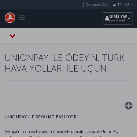
Skip to main content
Corporate Club
TR
-
AZ
Toggle navigation
GİRİŞ YAP
veya üye ol
UNIONPAY İLE ÖDEYİN, TÜRK
HAVA YOLLARI İLE UÇUN!
UNIONPAY İLE SEYAHAT BAŞLIYOR!
Avrupa’nın en iyi havayolu firmasıyla uçmak için artık UnionPay