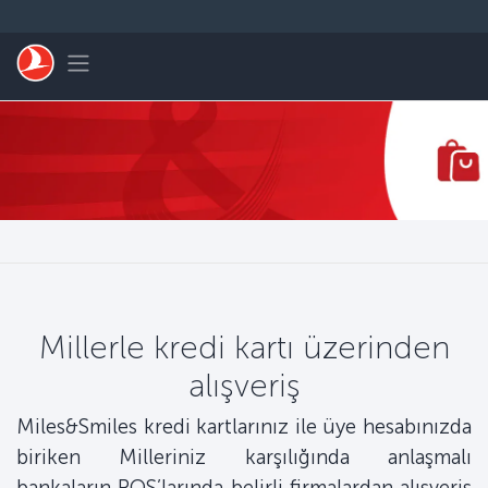
Skip to main content
Toggle navigation
Millerle kredi kartı üzerinden
alışveriş
Miles&Smiles kredi kartlarınız ile üye hesabınızda
biriken Milleriniz karşılığında anlaşmalı
bankaların POS’larında belirli firmalardan alışveriş