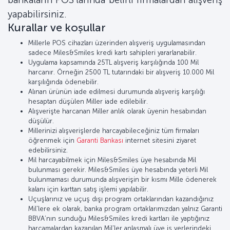
yapabilirsiniz.
Kurallar ve koşullar
Millerle POS cihazları üzerinden alışveriş uygulamasından
sadece Miles&Smiles kredi kartı sahipleri yararlanabilir.
Uygulama kapsamında 25TL alışveriş karşılığında 100 Mil
harcanır. Örneğin 2500 TL tutarındaki bir alışveriş 10.000 Mil
karşılığında ödenebilir.
Alınan ürünün iade edilmesi durumunda alışveriş karşılığı
hesaptan düşülen Miller iade edilebilir.
Alışverişte harcanan Miller anlık olarak üyenin hesabından
düşülür.
Millerinizi alışverişlerde harcayabileceğiniz tüm firmaları
öğrenmek için
Garanti Bankası
internet sitesini ziyaret
edebilirsiniz.
Mil harcayabilmek için Miles&Smiles üye hesabında Mil
bulunması gerekir. Miles&Smiles üye hesabında yeterli Mil
bulunmaması durumunda alışverişin bir kısmı Mille ödenerek
kalanı için karttan satış işlemi yapılabilir.
Uçuşlarınız ve uçuş dışı program ortaklarından kazandığınız
Mil'lere ek olarak, banka program ortaklarımızdan yalnız Garanti
BBVA’nın sunduğu Miles&Smiles kredi kartları ile yaptığınız
harcamalardan kazanılan Mil'ler anlaşmalı üye iş yerlerindeki