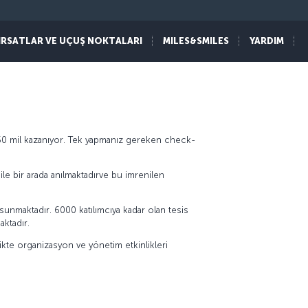
IRSATLAR VE UÇUŞ NOKTALARI
MILES&SMILES
YARDIM
750 mil kazanıyor. Tek yapmanız gereken check-
 ile bir arada anılmaktadırve bu imrenilen
r sunmaktadır. 6000 katılımcıya kadar olan tesis
aktadır.
likte organizasyon ve yönetim etkinlikleri