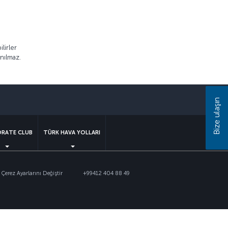
lirler
anılmaz.
sapp
Bize ulaşın
RATE CLUB
TÜRK HAVA YOLLARI
Çerez Ayarlarını Değiştir
+99412 404 88 49