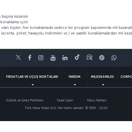
 başına kazanılır.
z konaklama için)
 olan kişiler, her konaklamada sadece bir program kapsamında mil kazanabi
(acenta, şirket, havayolu indirimleri vs.) ve saatlik konaklamalardan mil kaz
Twitter
Facebook
Instagram
Youtube
LinkedIn
Tiktok
Blog
Pinterest
What
FIRSATLAR VE UÇUŞ NOKTALARI
YARDIM
MILES&SMILES
CORPO
Gizlilik ve Çerez Politikası
Yasal Uyarı
Yolcu Hakları
Türk Hava Yolları A.O. Her hakkı saklıdır. © 1996 - 2026