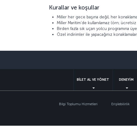
Kurallar ve koşullar
Miller her gece başına değil, her konaklama
Miller Maritim'de kullanılamaz (örn; ücretsi
Birden fazla sık uçan yolcu programına üye
Özel indirimler ile yapacağınız konaklamalar 
BİLET AL VE YÖNET
DENEYİM
Bilgi Toplumu Hizmetleri
Erişilebilirlik