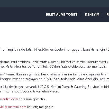
BİLET AL VE YÖNET
DENEYİM
F
n herhangi birinde kalan Miles&Smiles üyeleri her geçerli konaklama için 
konaklama, zarif ambians, leziz mutfak, özenli hizmet ve samimi konukseverlik
rkiye, Malta, Mauritus ve Tenerif'teki 50'den fazla otelde bulunabilmektedir.
klama" temel ilkesinin yanısıra, her otel misafirlerine kendine özgü avantajla
e kongre imkanları sağlayan en büyük özel tedarikçisi olma özelliğini korum
r Maritim'in aynı zamanda M.E.C.S. Maritim Event & Catering Service ile bir
n hizmet portföyünü takdir etmektedir.
maritim.com
adresine göz atın.
.vki @ maritim.com
ile iletişime geçin