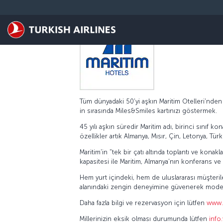
Skip to main content
Tüm dünyadaki 50'yi aşkın Maritim Otelleri'nde
in sırasında Miles&Smiles kartınızı göstermek.
45 yılı aşkın süredir Maritim adı, birinci sınıf 
özellikler artık Almanya, Mısır, Çin, Letonya, Tü
Maritim'in "tek bir çatı altında toplantı ve kona
kapasitesi ile Maritim, Almanya'nın konferans v
Hem yurt içindeki, hem de uluslararası müşterile
alanındaki zengin deneyimine güvenerek moder
Daha fazla bilgi ve rezervasyon için lütfen
www.
Millerinizin eksik olması durumunda lütfen
info