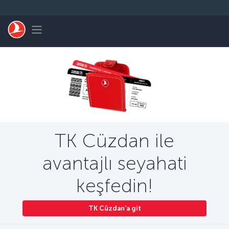
Skip to main content
Toggle navigation
TK Cüzdan ile
avantajlı seyahati
keşfedin!
TK Cüzdan'a git