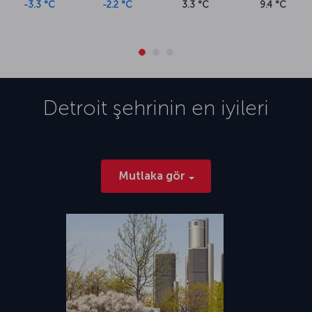
-3.3 °C
-2.2 °C
3.3 °C
9.4 °C
Detroit
şehrinin en iyileri
Mutlaka gör