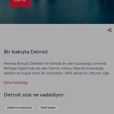
Bir bakışta Detroit
Amerika Birleşik Devletleri’nin Kanada ile olan kuzeydoğu sınırında,
Michigan Eyaleti’nde yer alan Detroit, nüfusu itibariyle bulunduğu
eyaletin en büyük kenti. İlk otomobilin, 1896 yılında bir çiftçinin oğlu
olan Henry Ford tarafından üretilmesinden sonra Detroit tüm
Daha fazla bilgi
dünyada motor kent olarak anılıyor. Amerikalı ünlü sanatçılarının en
az bir kere yolunun düştüğü Detroit elektronik müzik tarzının da
doğduğu kent olarak biliniyor. Detroit, ABD’deki Afrika-Amerika
Detroit size ne vadediyor:
kültürünü en iyi hissedeceğiniz yerlerden biri. Farklı deneyimler
peşinde olanlar için Detroit benzersiz bir şehir.
Eğlence ve alışveriş
Şehir hayatı