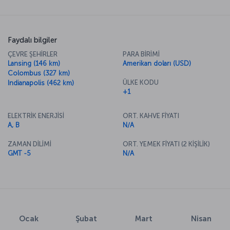
Faydalı bilgiler
ÇEVRE ŞEHİRLER
PARA BİRİMİ
Lansing (146 km)
Amerikan doları (USD)
Colombus (327 km)
ÜLKE KODU
Indianapolis (462 km)
+1
ELEKTRİK ENERJİSİ
ORT. KAHVE FİYATI
A, B
N/A
ZAMAN DİLİMİ
ORT. YEMEK FİYATI (2 KİŞİLİK)
GMT -5
N/A
Ocak
Şubat
Mart
Nisan