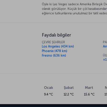
Öyle ki Las Vegas sadece Amerika Birleşik D
olarak görülüyor. Küçük bir çöl kasabasında
eğlence tutkunlarına unutulmaz bir tatil vade
Faydalı bilgiler
ÇEVRE ŞEHİRLER
PA
Los Angeles (434 km)
Am
Phoenix (478 km)
ÜL
Fresno (636 km)
+1
Ocak
Şubat
Mart
N
9.4 °C
12.2 °C
15.6 °C
1