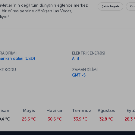
evletleri’nin değil tüm dünyanın eğlence merkezi
Şehir hayatı
Go
n bir dünya şehrine dönüşen Las Vegas,
diyor!
RA BİRİMİ
ELEKTRİK ENERJİSİ
erikan doları (USD)
A, B
KE KODU
ZAMAN DİLİMİ
GMT -5
isan
Mayis
Haziran
Temmuz
Ağustos
Eylü
9.4 °C
25.6 °C
30.6 °C
33.9 °C
32.8 °C
28.3 