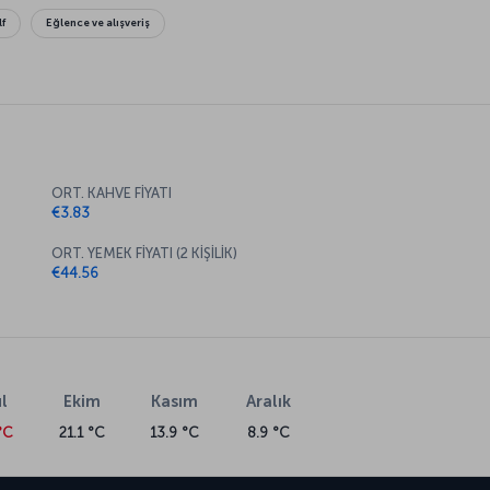
lf
Eğlence ve alışveriş
ORT. KAHVE FİYATI
€3.83
ORT. YEMEK FİYATI (2 KİŞİLİK)
€44.56
l
Ekim
Kasım
Aralık
°C
21.1 °C
13.9 °C
8.9 °C