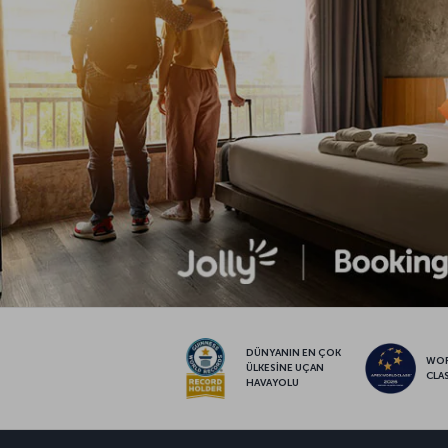
DÜNYANIN EN ÇOK
WO
ÜLKESİNE UÇAN
CLA
HAVAYOLU