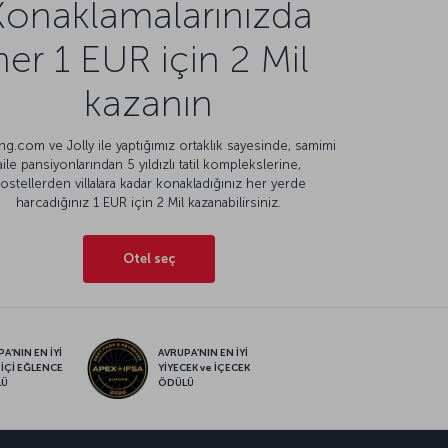
Konaklamalarınızda
her 1 EUR için 2 Mil
kazanın
g.com ve Jolly ile yaptığımız ortaklık sayesinde, samimi
aile pansiyonlarından 5 yıldızlı tatil komplekslerine,
ostellerden villalara kadar konakladığınız her yerde
harcadığınız 1 EUR için 2 Mil kazanabilirsiniz.
Otel seç
A’NIN EN İYİ
AVRUPA’NIN EN İYİ
 İÇİ EĞLENCE
YİYECEK ve İÇECEK
LÜ
ÖDÜLÜ