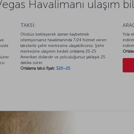
Vegas Havalimanı ulaşım bilg
TAKSİ:
ARAÇ
Otobüs bekleyerek zaman kaybetmek
Yola e
ve
istemiyorsanız havalimanında 7/24 hizmet veren
indiri
büsle
taksilerle şehir merkezine ulaşabilirsiniz. Şehir
indiri
merkezine ulaşımın bedeli ortalama 20-25
Ortala
sürer.
Amerikan dolarıdır ve yolculuğunuz yaklaşık 25
lcu
dakika sürer.
Ortalama taksi fiyatı:
$20–25