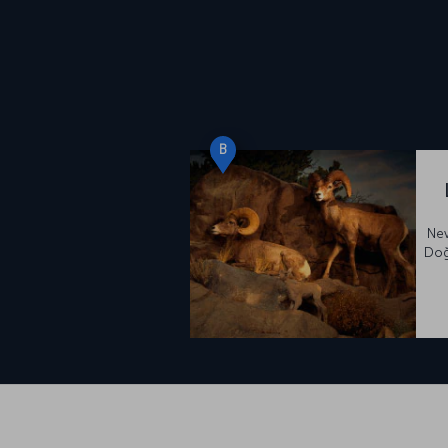
B
Nev
Doğ