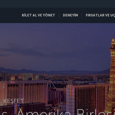
BİLET AL VE YÖNET
DENEYİM
FIRSATLAR VE U
 KEŞFET.
s, Amerika Birleş