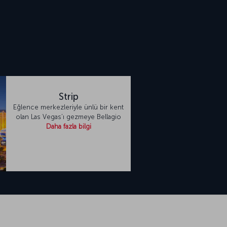
i
Strip
Eğlence merkezleriyle ünlü bir kent
olan Las Vegas’ı gezmeye Bellagio
Daha fazla bilgi