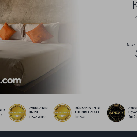
Bookin
h
AVRUPA’NIN
DÜNYANIN EN İYİ
AVRUP
RLD
EN İYİ
BUSINESS CLASS
UÇAK
SS
HAVAYOLU
İKRAMI
ÖDÜ