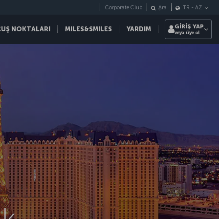
Corporate Club
Ara
TR
-
AZ
GİRİŞ YAP
ÇUŞ NOKTALARI
MILES&SMILES
YARDIM
veya üye ol
ik