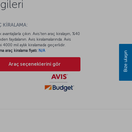
ileri
 KİRALAMA:
k avantajlarla çıkın. Avis’ten araç kiralayın, %40
mden faydalanın. Avis kiralamalarında. Avis
mi 4000 mil aylık kiralamada geçerlidir.
ma araç kiralama fiyatı:
N/A
Bize ulaşın
Araç seçeneklerini gör