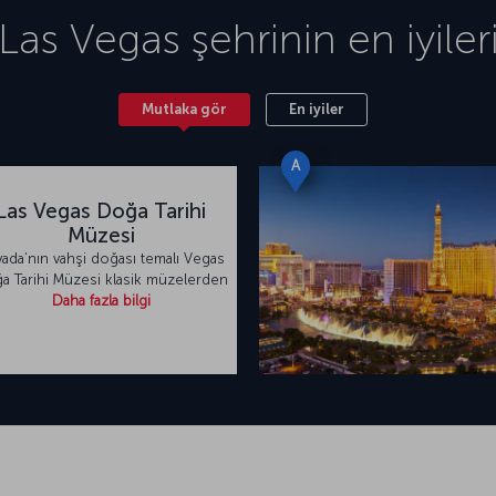
Las Vegas
şehrinin en iyiler
Mutlaka gör
En iyiler
A
Las Vegas Doğa Tarihi
Müzesi
ada’nın vahşi doğası temalı Vegas
a Tarihi Müzesi klasik müzelerden
Daha fazla bilgi