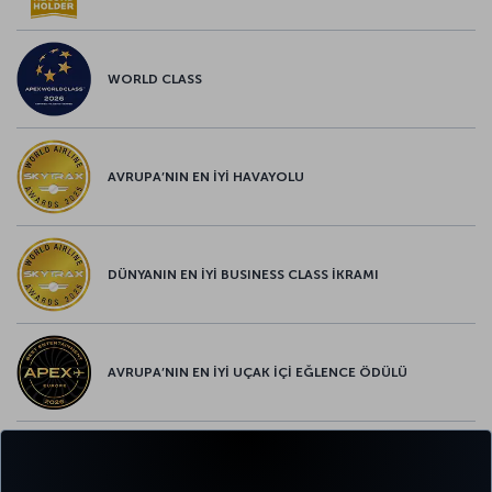
WORLD CLASS
AVRUPA’NIN EN İYİ HAVAYOLU
DÜNYANIN EN İYİ BUSINESS CLASS İKRAMI
AVRUPA’NIN EN İYİ UÇAK İÇİ EĞLENCE ÖDÜLÜ
AVRUPA’NIN EN İYİ YİYECEK ve İÇECEK ÖDÜLÜ