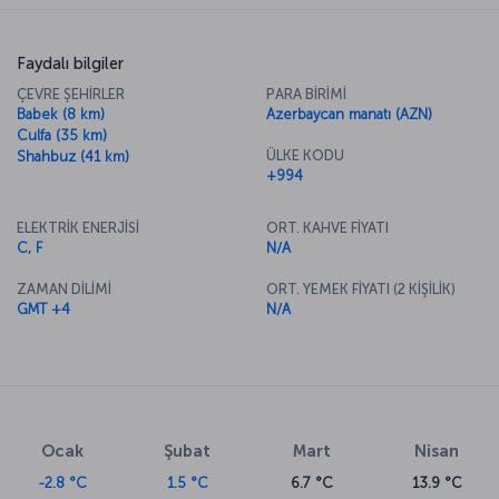
Faydalı bilgiler
ÇEVRE ŞEHİRLER
PARA BİRİMİ
Babek (8 km)
Azerbaycan manatı (AZN)
Culfa (35 km)
ÜLKE KODU
Shahbuz (41 km)
+994
ELEKTRİK ENERJİSİ
ORT. KAHVE FİYATI
C, F
N/A
ZAMAN DİLİMİ
ORT. YEMEK FİYATI (2 KİŞİLİK)
GMT +4
N/A
Ocak
Şubat
Mart
Nisan
-2.8 °C
1.5 °C
6.7 °C
13.9 °C