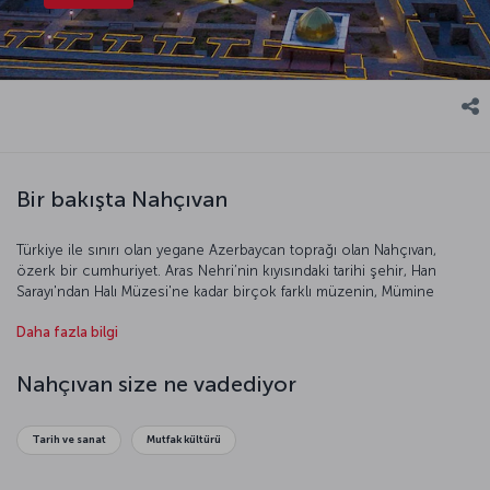
Bir bakışta Nahçıvan
Türkiye ile sınırı olan yegane Azerbaycan toprağı olan Nahçıvan,
özerk bir cumhuriyet. Aras Nehri’nin kıyısındaki tarihi şehir, Han
Sarayı'ndan Halı Müzesi'ne kadar birçok farklı müzenin, Mümine
Hatun Türbesi ve Nuh Peygamberin Kabri gibi son derece önemli
Daha fazla bilgi
eserlerin yuvası. Yerin 180 metre altındaki Düzdağ Fizyoterapi
Merkezi, Sovyet Rusya döneminden bu yana şifa arayan astım ve
bronşit hastalarının uğrak noktası. Maden suyu, soda ve tuz gibi
Nahçıvan size ne vadediyor
zengin doğal kaynaklara ev sahipliği yapan Nahçivan sizi sağlıklı
keşiflere çağırıyor.
Tarih ve sanat
Mutfak kültürü