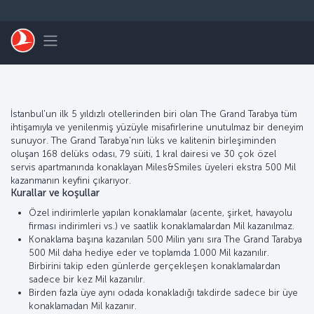
Skip to main content
Toggle navigation
İstanbul'un ilk 5 yıldızlı otellerinden biri olan The Grand Tarabya tüm
ihtişamıyla ve yenilenmiş yüzüyle misafirlerine unutulmaz bir deneyim
sunuyor. The Grand Tarabya'nın lüks ve kalitenin birleşiminden
oluşan 168 delüks odası, 79 süiti, 1 kral dairesi ve 30 çok özel
servis apartmanında konaklayan Miles&Smiles üyeleri ekstra 500 Mil
kazanmanın keyfini çıkarıyor.
Kurallar ve koşullar
Özel indirimlerle yapılan konaklamalar (acente, şirket, havayolu
firması indirimleri vs.) ve saatlik konaklamalardan Mil kazanılmaz.
Konaklama başına kazanılan 500 Milin yanı sıra The Grand Tarabya
500 Mil daha hediye eder ve toplamda 1.000 Mil kazanılır.
Birbirini takip eden günlerde gerçekleşen konaklamalardan
sadece bir kez Mil kazanılır.
Birden fazla üye aynı odada konakladığı takdirde sadece bir üye
konaklamadan Mil kazanır.