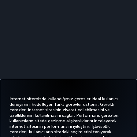
İnternet sitemizde kullandığımız çerezler ideal kullanıcı
deneyimini hedefleyen farklı görevler üstlenir. Gerekli
çerezler, internet sitesinin ziyaret edilebilmesini ve
özelliklerinin kullanılmasını sağlar. Performans çerezleri,
kullanıcıların sitede gezinme alışkanlıklarını inceleyerek
Twitter
Facebook
Instagram
Youtube
LinkedIn
Tiktok
Blog
Pinterest
What
internet sitesinin performansını iyileştirir. İşlevsellik
çerezleri, kullanıcıların sitedeki seçimlerini tanıyarak