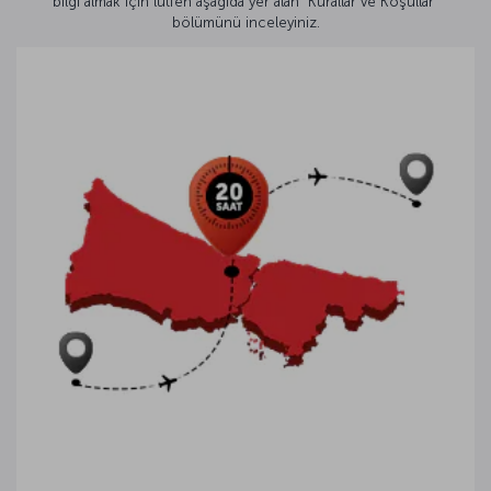
bilgi almak için lütfen aşağıda yer alan “Kurallar ve Koşullar”
bölümünü inceleyiniz.