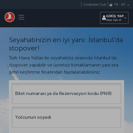
Skip to main content
Corporate Club
TR
-
BY
Toggle navigation
GİRİŞ YAP
veya üye ol
Seyahatinizin en iyi yanı: İstanbul'da
stopover!
Türk Hava Yolları ile seyahatiniz sırasında İstanbul’da
stopover yapabilir ve ücretsiz konaklamanın yanı sıra
şehri keşfetme fırsatından faydalanabilirsiniz.