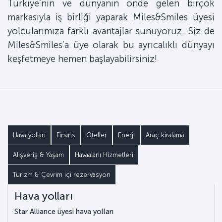
Türkiye’nin ve dünyanın önde gelen birçok
markasıyla iş birliği yaparak Miles&Smiles üyesi
yolcularımıza farklı avantajlar sunuyoruz. Siz de
Miles&Smiles’a üye olarak bu ayrıcalıklı dünyayı
keşfetmeye hemen başlayabilirsiniz!
Hava yolları
Finans
Oteller
Enerji
Araç kiralama
Alışveriş & Yaşam
Havaalanı Hizmetleri
Turizm & Çevrim içi rezervasyon
Hava yolları
Star Alliance üyesi hava yolları