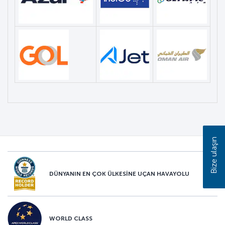
Bize ulaşın
DÜNYANIN EN ÇOK ÜLKESİNE UÇAN HAVAYOLU
WORLD CLASS