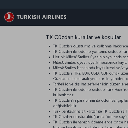
Skip to main content
TK Cüzdan kurallar ve koşullar
TK Cüzdan oluşturma ve kullanma hakkından,
TK Cüzdan ile ödeme yöntemi, sadece Türk Ha
Her bir Miles&Smiles üyesinin aynı anda sad
Miles&Smiles üyesi, üyelik hesabında kayıt
Miles&Smiles hesabında kayıtlı kredi ve/vey
TK Cüzdan TRY, EUR, USD, GBP olmak üzere dö
Cüzdan’ın kapatılarak yeni kur ile yeniden 
Tarifeli iç ve dış hat seferler için düzenlen
TK Cüzdan ile ödeme sadece Türk Hava Yoll
kullanılamaz.
TK Cüzdan’ın para birimi ile ödemesi yapılac
değiştirilebilir.
Türk bankalarına ait kartlar ile TK Cüzdan’a
TK Cüzdan oluşturulduğunda ödeme sayfasın
TK Cüzdan ile yapılan ödemelerde önce hes
tutarını karşılamaması halinde, kalan tutar kr