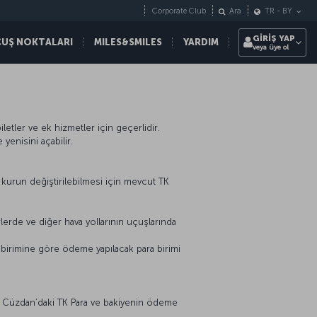
Corporate Club
Ara
TR
-
BY
GİRİŞ YAP
ÇUŞ NOKTALARI
MILES&SMILES
YARDIM
veya üye ol
etler ve ek hizmetler için geçerlidir.
yenisini açabilir.
 kurun değiştirilebilmesi için mevcut TK
rde ve diğer hava yollarının uçuşlarında
ra birimine göre ödeme yapılacak para birimi
K Cüzdan’daki TK Para ve bakiyenin ödeme