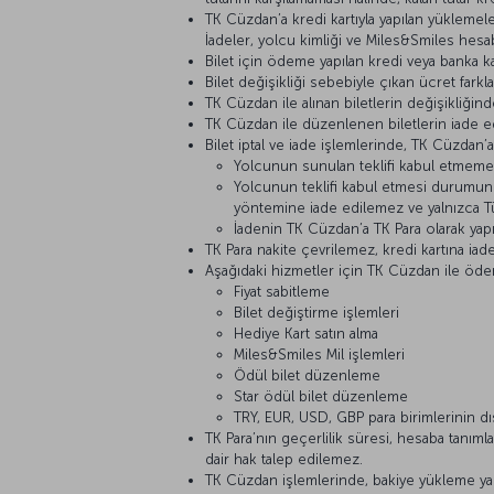
TK Cüzdan’a kredi kartıyla yapılan yüklemel
İadeler, yolcu kimliği ve Miles&Smiles hesa
Bilet için ödeme yapılan kredi veya banka k
Bilet değişikliği sebebiyle çıkan ücret far
TK Cüzdan ile alınan biletlerin değişikliğin
TK Cüzdan ile düzenlenen biletlerin iade edi
Bilet iptal ve iade işlemlerinde, TK Cüzdan’a
Yolcunun sunulan teklifi kabul etmemes
Yolcunun teklifi kabul etmesi durumunda
yöntemine iade edilemez ve yalnızca Tür
İadenin TK Cüzdan’a TK Para olarak yapı
TK Para nakite çevrilemez, kredi kartına ia
Aşağıdaki hizmetler için TK Cüzdan ile öd
Fiyat sabitleme
Bilet değiştirme işlemleri
Hediye Kart satın alma
Miles&Smiles Mil işlemleri
Ödül bilet düzenleme
Star ödül bilet düzenleme
TRY, EUR, USD, GBP para birimlerinin dış
TK Para’nın geçerlilik süresi, hesaba tanımlan
dair hak talep edilemez.
TK Cüzdan işlemlerinde, bakiye yükleme ya