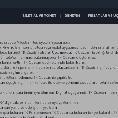
BİLET AL VE YÖNET
DENEYİM
FIRSATLAR VE U
 sadece Miles&Smiles üyeleri faydalanabilir.
va Yolları internet sitesi veya mobil uygulaması üzerinden satın alınan bil
ece bir adet TK Cüzdan olabilir. Üye, mevcut TK Cüzdanı kapattığı takdirde 
lı bir telefon numarası bulunmuyorsa TK Cüzdan oluşturamaz.
a banka kartları TK Cüzdan ödemelerinde kullanılabilir.
rt farklı para biriminden biri ile oluşturulabilir. TK Cüzdan için seçilen
cüzdan açılması gerekir.
en biletlerin ödemesi TK Cüzdan ile yapılabilir.
arı uçuşları için mümkündür. Bu ödeme yöntemi codeshare (ortak) seferle
ak biletin para birimi aynı olmalıdır. Dış hat uçuşlarında, TK Cüzdan’ın pa
 TRY dışındaki para birimlerinde bakiye yüklenemez.
dan yükle ve öde işlemi yapılabilir.
apta bulunan TK Para, ardından TK Cüzdanda bulunan bakiye kullanılır. T
edi veya banka kartından tahsil edilir.