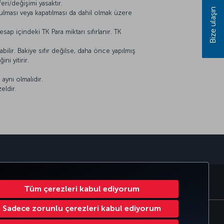
feri/değişimi yasaktır.
Bize ulaşın
ulması veya kapatılması da dahil olmak üzere
ap içindeki TK Para miktarı sıfırlanır. TK
lir. Bakiye sıfır değilse, daha önce yapılmış
ni yitirir.
 aynı olmalıdır.
eldir.
sapp
RATE CLUB
TÜRK HAVA YOLLARI
Tüm çerezleri kabul ediyorum
Sadece zorunlu çerezleri kabul ediyorum
Çerez Ayarlarını Değiştir