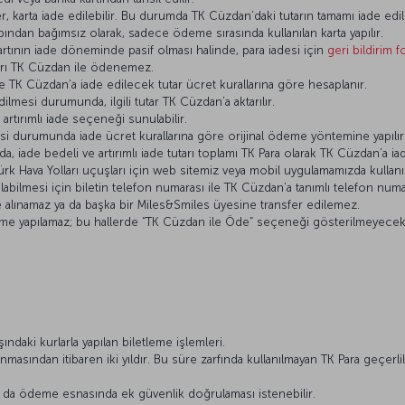
er, karta iade edilebilir. Bu durumda TK Cüzdan’daki tutarın tamamı iade ed
bından bağımsız olarak, sadece ödeme sırasında kullanılan karta yapılır.
artının iade döneminde pasif olması halinde, para iadesi için
geri bildirim 
kları TK Cüzdan ile ödenemez.
de TK Cüzdan’a iade edilecek tutar ücret kurallarına göre hesaplanır.
lmesi durumunda, ilgili tutar TK Cüzdan’a aktarılır.
 artırımlı iade seçeneği sunulabilir.
i durumunda iade ücret kurallarına göre orijinal ödeme yöntemine yapılır
, iade bedeli ve artırımlı iade tutarı toplamı TK Para olarak TK Cüzdan’a ia
k Hava Yolları uçuşları için web sitemiz veya mobil uygulamamızda kullanıla
labilmesi için biletin telefon numarası ile TK Cüzdan’a tanımlı telefon numa
de alınamaz ya da başka bir Miles&Smiles üyesine transfer edilemez.
eme yapılamaz; bu hallerde “TK Cüzdan ile Öde” seçeneği gösterilmeyecekt
ındaki kurlarla yapılan biletleme işlemleri.
masından itibaren iki yıldır. Bu süre zarfında kullanılmayan TK Para geçerliliği
 da ödeme esnasında ek güvenlik doğrulaması istenebilir.