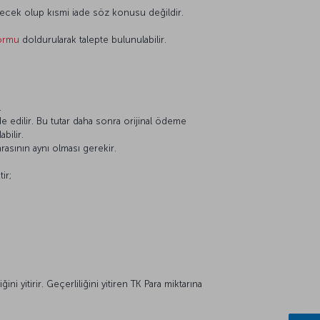
ilecek olup kısmi iade söz konusu değildir.
formu
doldurularak talepte bulunulabilir.
.
de edilir. Bu tutar daha sonra orijinal ödeme
bilir.
rasının aynı olması gerekir.
ir;
ni yitirir. Geçerliliğini yitiren TK Para miktarına