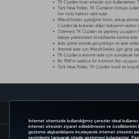
TK Cüzdan ticari amaçlar için kullanılamaz. TK
Türk Hava Yolları, TK Cüzdanın kötüye kull
her türlü hakkını saklı tutar.
Miles&Smiles üyeliğinin feshi, askıya alınma
Cüzdan’da bulunan diğer bakiyenin iadesi iç
Ödemesi TK Cüzdan ile yapılmış uçuşların he
bakiye yüklemeleri kredi/banka kartına iade e
İade işlemi anında gerçekleşir ve iade edilen
Artırımlı iade için Miles&Smiles üye girişi y
TK Cüzdan’a artırımlı iade için sunulacak tekl
Bir PNR’ın sadece bir kısmının (bir uçuşun v
Türk Hava Yolları, TK Cüzdan kural ve koşulla
BİLET AL VE YÖNET
DENEYİM
İnternet sitemizde kullandığımız çerezler ideal kullanıcı
internet sitesinin ziyaret edilebilmesini ve özelliklerinin
gezinme alışkanlıklarını inceleyerek internet sitesinin perf
seçimlerini tanıyarak sitede gezinmeyi kolaylaştırır. P
Bilgi Toplumu Hizmetleri
Erişilebilirli