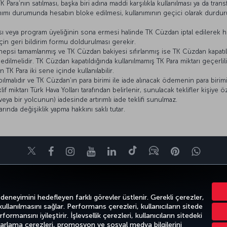
 Para’nın satılması, başka biri adına maddi karşılıkla kullanılması ya da trans
anımı durumunda hesabın bloke edilmesi, kullanımının geçici olarak durdur
sı veya program üyeliğinin sona ermesi halinde TK Cüzdan iptal edilerek hes
in geri bildirim formu doldurulması gerekir.
psi tamamlanmış ve TK Cüzdan bakiyesi sıfırlanmış ise TK Cüzdan kapatılabi
dilmelidir. TK Cüzdan kapatıldığında kullanılmamış TK Para miktarı geçerliliği
 TK Para iki sene içinde kullanılabilir.
apılmalıdır ve TK Cüzdan’ın para birimi ile iade alınacak ödemenin para birimi
if miktarı Türk Hava Yolları tarafından belirlenir, sunulacak teklifler kişiye öz
eya bir yolcunun) iadesinde artırımlı iade teklifi sunulmaz.
rında değişiklik yapma hakkını saklı tutar.
Twitter
Facebook
Instagram
Youtube
LinkedIn
Tiktok
Blog
Pinterest
What
FIRSATLAR VE UÇUŞ NOKTALARI
YARDIM
MILES&SMILES
CORPO
 deneyimini hedefleyen farklı görevler üstlenir. Gerekli çerezler,
 kullanılmasını sağlar. Performans çerezleri, kullanıcıların sitede
ormansını iyileştirir. İşlevsellik çerezleri, kullanıcıların sitedeki
azarlama çerezleri, promosyon ve sosyal medya bilgilerini
k
Gizlilik ve Çerez Politikası
Yasal Uyarı
Yolcu Hakları