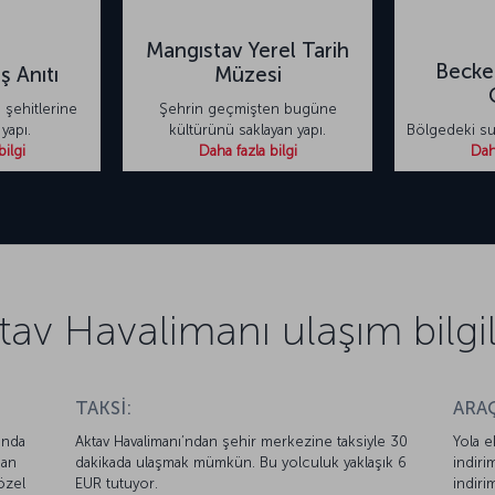
Mangıstav Yerel Tarih
Becket
ş Anıtı
Müzesi
 şehitlerine
Şehrin geçmişten bugüne
yapı.
kültürünü saklayan yapı.
Bölgedeki suf
bilgi
Daha fazla bilgi
Daha
tav Havalimanı ulaşım bilgil
TAKSİ:
ARAÇ
ında
Aktav Havalimanı’ndan şehir merkezine taksiyle 30
Yola e
dan
dakikada ulaşmak mümkün. Bu yolculuk yaklaşık 6
indiri
özel
EUR tutuyor.
indiri