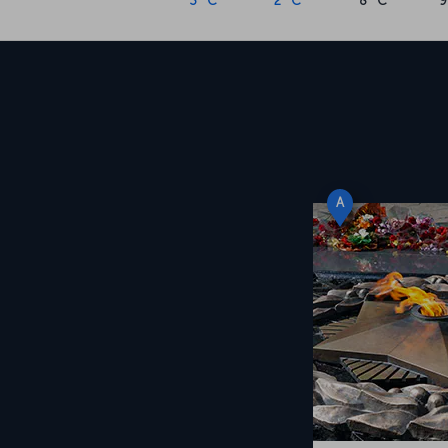
3 °C
2 °C
8 °C
9
A