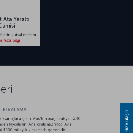
 Ata Yeraltı
Camisi
ilerin kutsal mekanı.
 fazla bilgi
eri
 KİRALAMA:
Bize ulaşın
k avantajlarla çıkın. Avis’ten araç kiralayın, %40
mden faydalanın. Avis kiralamalarında. Avis
mi 4000 mil aylık kiralamada geçerlidir.