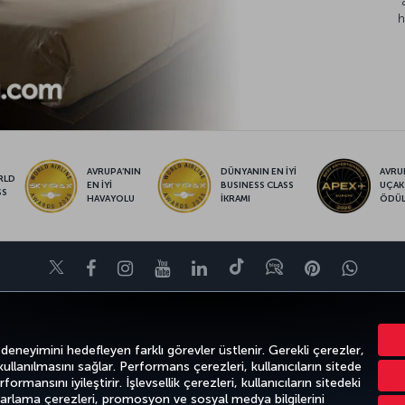
h
AVRUPA’NIN
DÜNYANIN EN İYİ
AVRUP
RLD
EN İYİ
BUSINESS CLASS
UÇAK
SS
HAVAYOLU
İKRAMI
ÖDÜ
Twitter
Facebook
Instagram
Youtube
LinkedIn
Tiktok
Blog
Pinterest
What
FIRSATLAR VE UÇUŞ NOKTALARI
YARDIM
MILES&SMILES
CORPO
 deneyimini hedefleyen farklı görevler üstlenir. Gerekli çerezler,
 kullanılmasını sağlar. Performans çerezleri, kullanıcıların sitede
ormansını iyileştirir. İşlevsellik çerezleri, kullanıcıların sitedeki
azarlama çerezleri, promosyon ve sosyal medya bilgilerini
k
Gizlilik ve Çerez Politikası
Yasal Uyarı
Yolcu Hakları