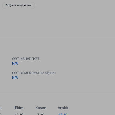
Doğa ve vahşi yaşam
ORT. KAHVE FİYATI
N/A
ORT. YEMEK FİYATI (2 KİŞİLİK)
N/A
l
Ekim
Kasım
Aralık