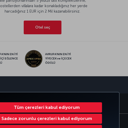
aile pansiyonlarından 5 yıldızlı tatil komplekslerine,
ostellerden villalara kadar konakladığınız her yerde
harcadığınız 1 EUR için 2 Mil kazanabilirsiniz.
Otel seç
A’NIN EN İYİ
AVRUPA’NIN EN İYİ
 İÇİ EĞLENCE
YİYECEK ve İÇECEK
LÜ
ÖDÜLÜ
sapp
RATE CLUB
TÜRK HAVA YOLLARI
Tüm çerezleri kabul ediyorum
Sadece zorunlu çerezleri kabul ediyorum
Çerez Ayarlarını Değiştir