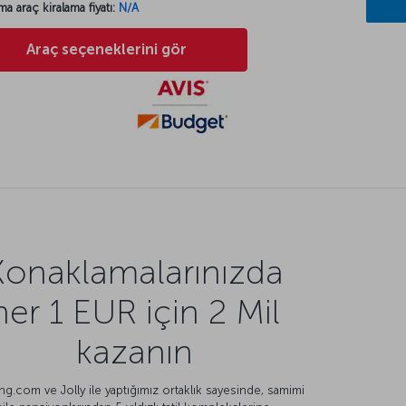
ma araç kiralama fiyatı:
N/A
Araç seçeneklerini gör
Konaklamalarınızda
her 1 EUR için 2 Mil
kazanın
g.com ve Jolly ile yaptığımız ortaklık sayesinde, samimi