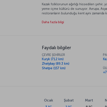
Kazak folklorunun ağırlığı hissedilen şehir,
yeme-içme kültürü de sunuyor. Avrupa, Asya
restoranların bulunduğu kent aynı zamanda kı
deniz-kum-güneş odaklı tatil beklentisine yan
Daha fazla bilgi
Faydalı bilgiler
ÇEVRE ŞEHİRLER
PA
Kuryk (71.2 km)
Ka
Zhetybay (89.3 km)
ÜL
Shetpe (157 km)
+7
Ocak
Şubat
Mart
N