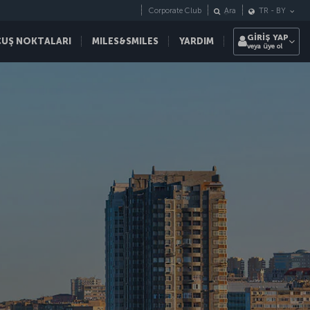
Corporate Club
Ara
TR
-
BY
GİRİŞ YAP
ÇUŞ NOKTALARI
MILES&SMILES
YARDIM
veya üye ol