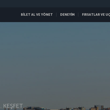
BİLET AL VE YÖNET
DENEYİM
FIRSATLAR VE U
 KEŞFET.