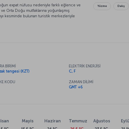
 yoğun expat nüfusu nedeniyle farklı eğlence ve
Yüzme
Dalış
 ve Orta Doğu mutfaklarına yoğunlaşmış
yı kesminde bulunan turistik merkezleriyle
ıt veriyor.
RA BİRİMİ
ELEKTRİK ENERJİSİ
zak tengesi (KZT)
C, F
KE KODU
ZAMAN DİLİMİ
GMT +6
isan
Mayis
Haziran
Temmuz
Ağustos
Eylü