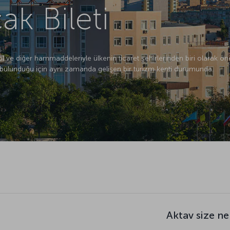
ak Bileti
ol ve diğer hammaddeleriyle ülkenin ticaret şehirlerinden biri olarak ön
ı bulunduğu için aynı zamanda gelişen bir turizm kenti durumunda.
Aktav size ne