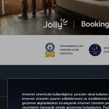
DÜNYANIN EN ÇOK
WO
ÜLKESİNE UÇAN
CLA
HAVAYOLU
BİLET AL VE YÖNET
DENEYİM
İnternet sitemizde kullandığımız çerezler ideal kullanıcı
internet sitesinin ziyaret edilebilmesini ve özelliklerinin
gezinme alışkanlıklarını inceleyerek internet sitesinin perf
seçimlerini tanıyarak sitede gezinmeyi kolaylaştırır. P
Bilgi Toplumu Hizmetleri
Erişilebilirli