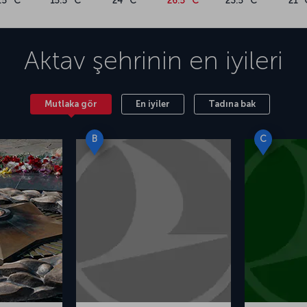
.5 °C
15.5 °C
24 °C
26.5 °C
23.5 °C
21 °
Aktav
şehrinin en iyileri
Mutlaka gör
En iyiler
Tadına bak
B
C