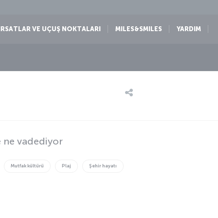
IRSATLAR VE UÇUŞ NOKTALARI
MILES&SMILES
YARDIM
e ne vadediyor
Mutfak kültürü
Plaj
Şehir hayatı