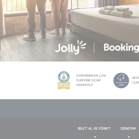
DÜNYANIN EN ÇOK
WO
ÜLKESİNE UÇAN
CLA
HAVAYOLU
BİLET AL VE YÖNET
DENEYİM