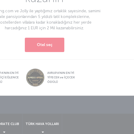
g.com ve Jolly ile yaptığımız ortaklık sayesinde, samimi
aile pansiyonlarından 5 yıldızlı tatil komplekslerine,
ostellerden villalara kadar konakladığınız her yerde
harcadığınız 1 EUR için 2 Mil kazanabilirsiniz.
Otel seç
A’NIN EN İYİ
AVRUPA’NIN EN İYİ
 İÇİ EĞLENCE
YİYECEK ve İÇECEK
LÜ
ÖDÜLÜ
sapp
RATE CLUB
TÜRK HAVA YOLLARI