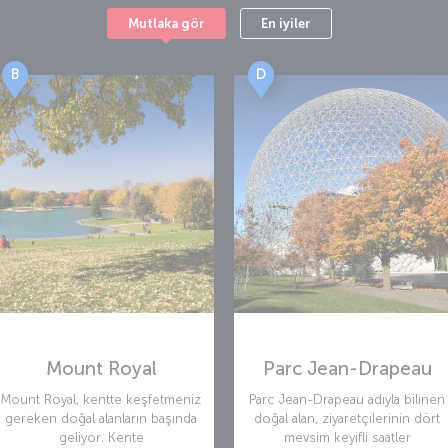
Mutlaka gör
En iyiler
B
D
Mount Royal
Parc Jean-Drapeau
Mount Royal, kentte keşfetmeniz
Parc Jean-Drapeau adıyla bilinen
gereken doğal alanların başında
doğal alan, ziyaretçilerinin dört
geliyor. Kente
mevsim keyifli saatler