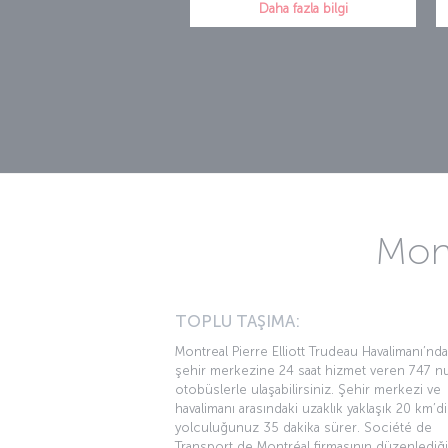
Daha fazla bilgi
Mont
TOPLU TAŞIMA:
Montreal Pierre Elliott Trudeau Havalimanı’nd
şehir merkezine 24 saat hizmet veren 747 nu
otobüslerle ulaşabilirsiniz. Şehir merkezi ve
havalimanı arasındaki uzaklık yaklaşık 20 km’di
yolculuğunuz 35 dakika sürer. Société de
Transport de Montréal firmasının düzenlediğ