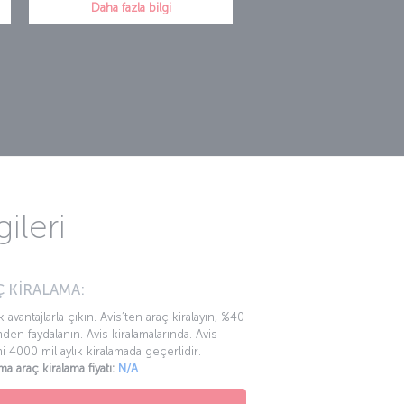
Daha fazla bilgi
ileri
 KİRALAMA:
k avantajlarla çıkın. Avis’ten araç kiralayın, %40
mden faydalanın. Avis kiralamalarında. Avis
mi 4000 mil aylık kiralamada geçerlidir.
ma araç kiralama fiyatı:
N/A