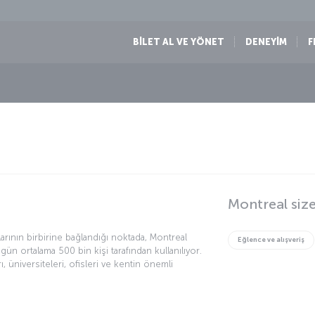
BİLET AL VE YÖNET
DENEYİM
F
Montreal siz
rının birbirine bağlandığı noktada, Montreal
Eğlence ve alışveriş
gün ortalama 500 bin kişi tarafından kullanılıyor.
rı, üniversiteleri, ofisleri ve kentin önemli
 Montreal’in Atlas Okyanusu’na bağlantı sağlayan
iman kenti olduğunu da ekleyelim. Her yaştan
zi çok iyi hissedeceksiniz.