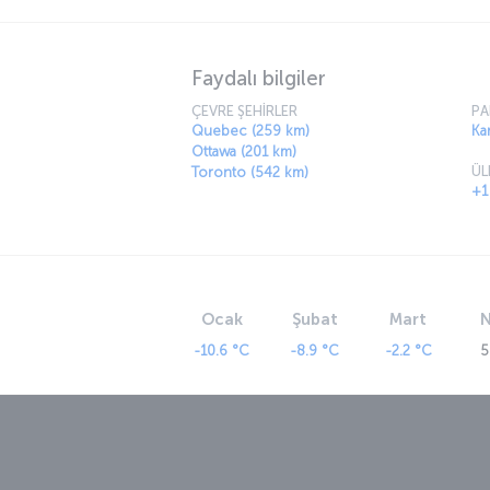
Faydalı bilgiler
ÇEVRE ŞEHİRLER
PA
Quebec (259 km)
Ka
Ottawa (201 km)
ÜL
Toronto (542 km)
+1
Ocak
Şubat
Mart
N
-10.6 °C
-8.9 °C
-2.2 °C
5