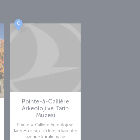
C
Pointe-à-Callière
Arkeoloji ve Tarih
Müzesi
Pointe-à-Callière Arkeoloji ve
Tarih Müzesi, eski kentin kalıntıları
üzerine kurulmuş bir