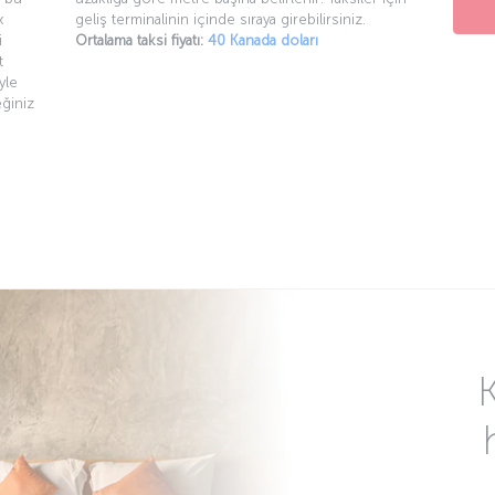
k
geliş terminalinin içinde sıraya girebilirsiniz.
i
Ortalama taksi fiyatı:
40 Kanada doları
t
yle
eğiniz