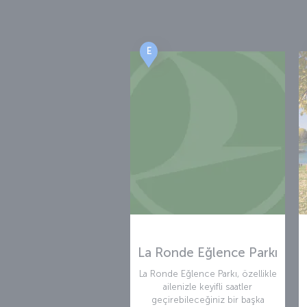
E
La Ronde Eğlence Parkı
La Ronde Eğlence Parkı, özellikle
ailenizle keyifli saatler
geçirebileceğiniz bir başka