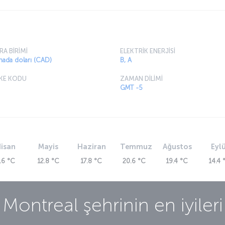
RA BİRİMİ
ELEKTRİK ENERJİSİ
nada doları (CAD)
B, A
KE KODU
ZAMAN DİLİMİ
GMT -5
isan
Mayis
Haziran
Temmuz
Ağustos
Eylü
.6 °C
12.8 °C
17.8 °C
20.6 °C
19.4 °C
14.4 
Montreal
şehrinin en iyileri