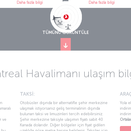
Daha fazla bilgi
Daha fazla bilgi
TÜMÜNÜ GÖRÜNTÜLE
real Havalimanı ulaşım bilg
TAKSİ:
ARAÇ
an
Otobüsler dışında bir alternatifle şehir merkezine
Yola e
maralı
ulaşmak istiyorsanız geliş terminalinin dışında
indiri
bulunan taksi ve limuzinleri tercih edebilirsiniz.
indiri
r ve
Şehir merkezine taksiyle ulaşımın fiyatı sabit 40
Ortala
Kanada dolarıdır. Diğer bölgeler için fiyat gidilen
i bu
uzaklığa göre metre başına belirlenir. Taksiler için