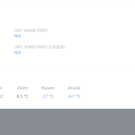
ORT. KAHVE FİYATI
N/A
ORT. YEMEK FİYATI (2 KİŞİLİK)
N/A
l
Ekim
Kasım
Aralık
°C
8.3 °C
1.7 °C
-6.7 °C