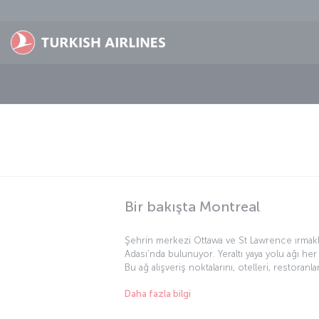
Skip to main content
Bir bakışta Montreal
Şehrin merkezi Ottawa ve St Lawrence ırmakla
Adası’nda bulunuyor. Yeraltı yaya yolu ağı her 
Bu ağ alışveriş noktalarını, otelleri, restoranla
merkezlerini birbirine bağlıyor. Aynı zamanda
Daha fazla bilgi
St Lawrence denizyolu üzerinde önemli bir l
insana hitap eden Montreal’de siz de kendini