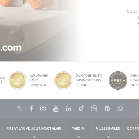
Bookin
h
AVRUPA’NIN
DÜNYANIN EN İYİ
AVRUP
RLD
EN İYİ
BUSINESS CLASS
UÇAK
SS
HAVAYOLU
İKRAMI
ÖDÜ
Twitter
Facebook
Instagram
Youtube
LinkedIn
Tiktok
Blog
Pinterest
What
FIRSATLAR VE UÇUŞ NOKTALARI
YARDIM
MILES&SMILES
CORPO