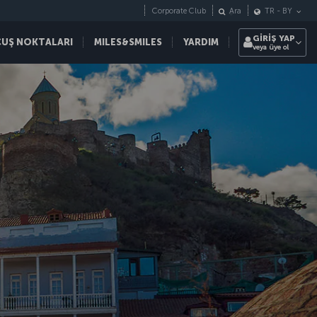
Corporate Club
Ara
TR
-
BY
GİRİŞ YAP
ÇUŞ NOKTALARI
MILES&SMILES
YARDIM
veya üye ol