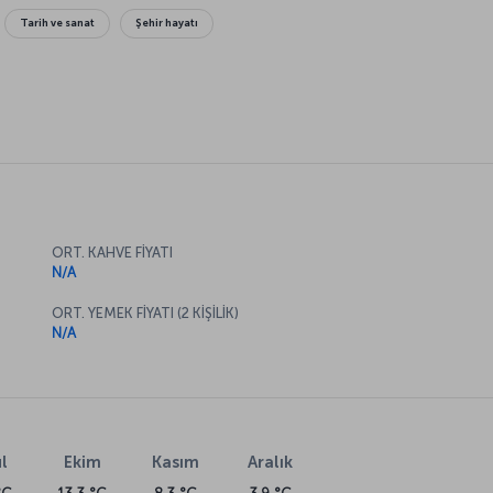
Tarih ve sanat
Şehir hayatı
ORT. KAHVE FİYATI
N/A
ORT. YEMEK FİYATI (2 KİŞİLİK)
N/A
l
Ekim
Kasım
Aralık