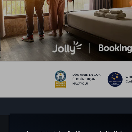
DÜNYANIN EN ÇOK
WO
ÜLKESİNE UÇAN
CLA
HAVAYOLU
BİLET AL VE YÖNET
DENEYİM