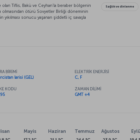
 olan Tiflis, Bakü ve Ceyhan’la beraber bölgenin
Sağlık ve dinlenme
ıllı olmasından ötürü Sovyetler Birliği döneminin
min yıkılması sonucu yaşanan şiddetli iç savaşla
gruba ev sahipliği yapan Tiflis’in bu yaralarını
z. Dolambaçlı sokakları, ahşap oymalı evleri,
leri ve şehrin yanı başında yükselen 1700 yıllık
reken şehirler arasında yer alıyor.
RA BİRİMİ
ELEKTRİK ENERJİSİ
rcistan larisi (GEL)
C, F
KE KODU
ZAMAN DİLİMİ
95
GMT +4
isan
Mayis
Haziran
Temmuz
Ağustos
Eylü