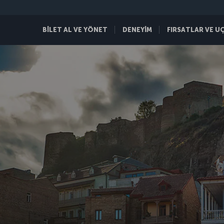
BİLET AL VE YÖNET
DENEYİM
FIRSATLAR VE U