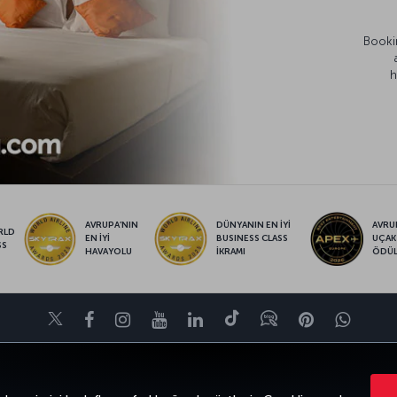
Bookin
h
AVRUPA’NIN
DÜNYANIN EN İYİ
AVRUP
RLD
EN İYİ
BUSINESS CLASS
UÇAK
SS
HAVAYOLU
İKRAMI
ÖDÜ
Twitter
Facebook
Instagram
Youtube
LinkedIn
Tiktok
Blog
Pinterest
What
FIRSATLAR VE UÇUŞ NOKTALARI
YARDIM
MILES&SMILES
CORPO