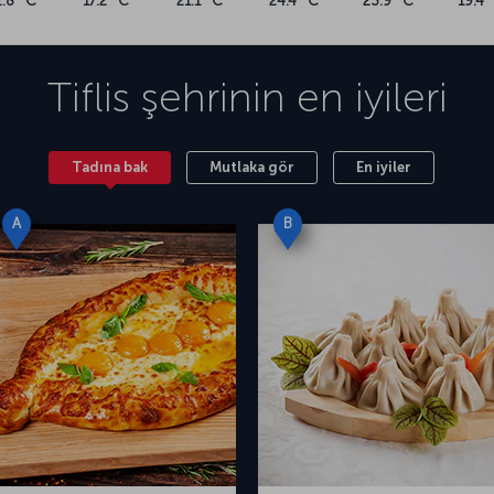
2.8 °C
17.2 °C
21.1 °C
24.4 °C
23.9 °C
19.4 
Tiflis
şehrinin en iyileri
Tadına bak
Mutlaka gör
En iyiler
A
B