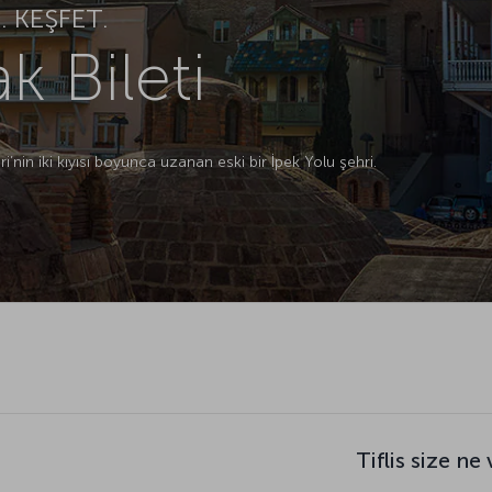
 KEŞFET.
ak Bileti
ri’nin iki kıyısı boyunca uzanan eski bir İpek Yolu şehri.
Tiflis size ne