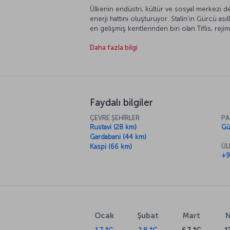
Ülkenin endüstri, kültür ve sosyal merkezi de
enerji hattını oluşturuyor. Stalin’in Gürcü as
en gelişmiş kentlerinden biri olan Tiflis, reji
epey yara almış. Günümüzde yüzden fazla etnik 
Daha fazla bilgi
nasıl sardığını şehri keşfederek görebilirsini
hareketli restoran ve kafeleri, ihtişamlı kilise
Narikala Kalesi ile Tiflis mutlaka görülmesi ge
Faydalı bilgiler
ÇEVRE ŞEHİRLER
PA
Rustavi (28 km)
Gü
Gardabani (44 km)
ÜL
Kaspi (66 km)
+9
Ocak
Şubat
Mart
N