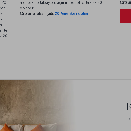
k 20
merkezine taksiyle ulaşımın bedeli ortalama 20
Ortala
rer.
dolardır.
ki
Ortalama taksi fiyatı:
20 Amerikan doları
ik
en
renle
uz 20