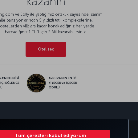
kazanın
g.com ve Jolly ile yaptığımız ortaklık sayesinde, samimi
aile pansiyonlarından 5 yıldızlı tatil komplekslerine,
ostellerden villalara kadar konakladığınız her yerde
harcadığınız 1 EUR için 2 Mil kazanabilirsiniz.
Otel seç
A’NIN EN İYİ
AVRUPA’NIN EN İYİ
 İÇİ EĞLENCE
YİYECEK ve İÇECEK
LÜ
ÖDÜLÜ
sapp
RATE CLUB
TÜRK HAVA YOLLARI
Tüm çerezleri kabul ediyorum