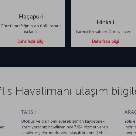
Haçapuri
Hinkali
Gürcü mutfağının en ünlü hamur
işi tarifi.
Parmakları yalatan Gürcü lezzeti.
Daha fazla bilgi
Daha fazla bilgi
flis Havalimanı ulaşım bilgil
TAKSİ:
ARAÇ
r
Otobüs ve tren bekleyerek zaman kaybetmek
Yola e
met
istemiyorsanız havalimanında 7/24 hizmet veren
indiri
taksilerle şehir merkezine ulaşabilirsiniz. Şehir
indiri