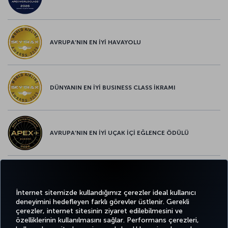
AVRUPA’NIN EN İYİ HAVAYOLU
DÜNYANIN EN İYİ BUSINESS CLASS İKRAMI
AVRUPA’NIN EN İYİ UÇAK İÇİ EĞLENCE ÖDÜLÜ
AVRUPA’NIN EN İYİ YİYECEK ve İÇECEK ÖDÜLÜ
İnternet sitemizde kullandığımız çerezler ideal kullanıcı
deneyimini hedefleyen farklı görevler üstlenir. Gerekli
çerezler, internet sitesinin ziyaret edilebilmesini ve
özelliklerinin kullanılmasını sağlar. Performans çerezleri,