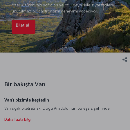
özellikle kahvaltı sofraları ve otlu peyniriyle ziyaretçilere
unutulmaz bir gastronomi deneyimi vadediyor.
Bilet al
Bir bakışta Van
Van’ı bizimle keşfedin
Van uçak bileti alarak, Doğu Anadolu'nun bu eşsiz şehrinde
unutulmaz anılar biriktirin. Van Gölü'nün muhteşem manzarası
eşliğinde Akdamar Adası ve Akdamar Kilisesi'ni ziyaret edebilir, Van
Daha fazla bilgi
Kalesi'nde tarihin izini sürebilirsiniz. Urartu Krallığı'ndan izler taşıyan