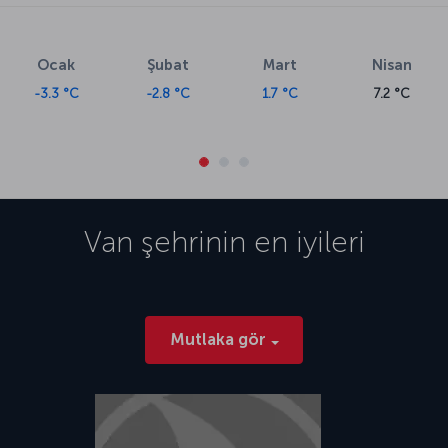
Ocak
Şubat
Mart
Nisan
-3.3 °C
-2.8 °C
1.7 °C
7.2 °C
Van
şehrinin en iyileri
Mutlaka gör