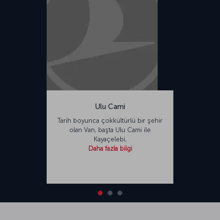
Ulu Cami
Tarih boyunca çokkültürlü bir şehir
olan Van, başta Ulu Cami ile
Kayaçelebi,
Daha fazla bilgi