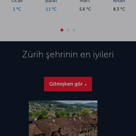
Ocak
Şubat
Mart
Nisan
1 °C
1.1 °C
5.6 °C
8.3 °C
Zürih
şehrinin en iyileri
Gitmişken gör