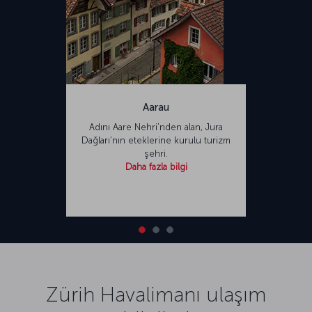
Aarau
Adını Aare Nehri’nden alan, Jura
Dağları’nın eteklerine kurulu turizm
şehri.
Daha fazla bilgi
Zürih Havalimanı ulaşım