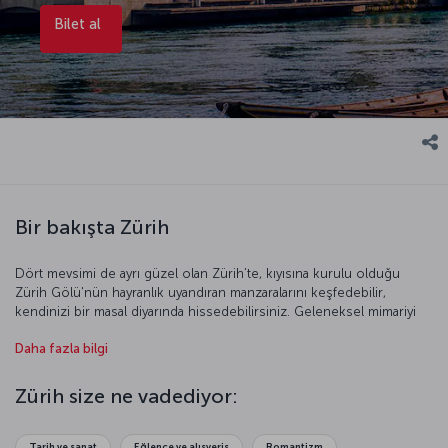
Bilet al
Bir bakışta Zürih
Dört mevsimi de ayrı güzel olan Zürih’te, kıyısına kurulu olduğu
Zürih Gölü'nün hayranlık uyandıran manzaralarını keşfedebilir,
kendinizi bir masal diyarında hissedebilirsiniz. Geleneksel mimariyi
yansıtan binaları, sevimli meydanları, sokak ve caddeleriyle tarihine
Daha fazla bilgi
saygılı bir kentte olduğunuzu gösteren Zürih, doğayla baş başa
kalmak için de pek çok seçenek sunuyor. İsviçre Alplerinin
muhteşem manzaralarını da kentin sokaklarından izleyebileceğiniz
Zürih size ne vadediyor:
şehirde, dağ havası almak ve Zürih’e şöyle bir tepeden bakmak
isterseniz Uetliberg Dağı’na çıkabilirsiniz. Zürih’in müzelerini, sanat
galerilerini gezdikten sonra hem yorgunluk atmak, hem de
Tarih ve sanat
Eğlence ve alışveriş
Romantizm