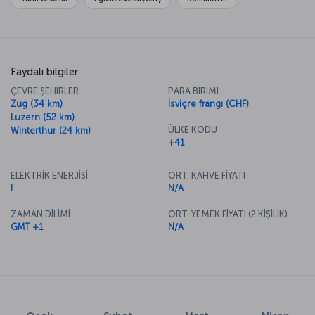
Avrupa’nın en lüks alışveriş caddesini görmek için
Bahnhofstrasse’ye gidebilirsiniz.
Faydalı bilgiler
ÇEVRE ŞEHİRLER
PARA BİRİMİ
Zug (34 km)
İsviçre frangı (CHF)
Luzern (52 km)
ÜLKE KODU
Winterthur (24 km)
+41
ELEKTRİK ENERJİSİ
ORT. KAHVE FİYATI
I
N/A
ZAMAN DİLİMİ
ORT. YEMEK FİYATI (2 KİŞİLİK)
GMT +1
N/A