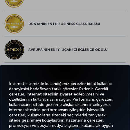
DÜNYANIN EN İYİ BUSINESS CLASS İKRAMI
AVRUPA’NIN EN İYİ UÇAK İÇİ EĞLENCE ÖDÜLÜ
AVRUPA’NIN EN İYİ YİYECEK ve İÇECEK ÖDÜLÜ
İnternet sitemizde kullandığımız çerezler ideal kullanıcı
deneyimini hedefleyen farklı görevler üstlenir. Gerekli
çerezler, internet sitesinin ziyaret edilebilmesini ve
özelliklerinin kullanılmasını sağlar. Performans çerezleri,
kullanıcıların sitede gezinme alışkanlıklarını inceleyerek
Twitter
Facebook
Instagram
Youtube
LinkedIn
Tiktok
Blog
Pinterest
What
internet sitesinin performansını iyileştirir. İşlevsellik
çerezleri, kullanıcıların sitedeki seçimlerini tanıyarak
sitede gezinmeyi kolaylaştırır. Pazarlama çerezleri,
BİLET
FIRSATLAR
CORPORA
promosyon ve sosyal medya bilgilerini kullanarak uygun
AL VE
DENEYİM
VE UÇUŞ
YARDIM
MILES&SMILES
CLUB
YÖNET
NOKTALARI