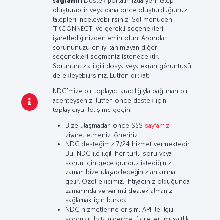
sağlanır)
.Destek portalımızda yeni talep
oluşturabilir veya daha önce oluşturduğunuz
talepleri inceleyebilirsiniz. Sol menüden
'TKCONNECT' ve gerekli seçenekleri
işaretlediğinizden emin olun. Ardından
sorununuzu en iyi tanımlayan diğer
seçenekleri seçmeniz istenecektir.
Sorununuzla ilgili dosya veya ekran görüntüsü
de ekleyebilirsiniz. Lütfen dikkat:
NDC'mize bir toplayıcı aracılığıyla bağlanan bir
acenteyseniz, lütfen önce destek için
toplayıcıyla iletişime geçin.
Bize ulaşmadan önce SSS
sayfamızı
ziyaret etmenizi öneririz.
NDC desteğimiz 7/24 hizmet vermektedir.
Bu, NDC ile ilgili her türlü soru veya
sorun için gece gündüz istediğiniz
zaman bize ulaşabileceğiniz anlamına
gelir. Özel ekibimiz, ihtiyacınız olduğunda
zamanında ve verimli destek almanızı
sağlamak için burada.
NDC hizmetlerine erişim, API ile ilgili
sorgular, hata giderme, ücretler, müsaitlik