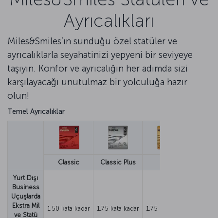
Ayrıcalıkları
Miles&Smiles’ın sunduğu özel statüler ve
ayrıcalıklarla seyahatinizi yepyeni bir seviyeye
taşıyın. Konfor ve ayrıcalığın her adımda sizi
karşılayacağı unutulmaz bir yolculuğa hazır
olun!
Temel Ayrıcalıklar
Classic
Classic Plus
Elite
Elite
Yurt Dışı
Business
Uçuşlarda
Ekstra Mil
1,50 kata kadar
1,75 kata kadar
1,75 kata kadar
1,75 kat
ve Statü