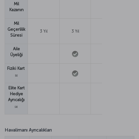
Mil
Kazanın
Mil
Geçerlilik
3 Yıl
3 Yıl
3 Yıl
3 Y
Süresi
Aile
Üyeliği
Fiziki Kart
[1]
Elite Kart
Hediye
Ayrıcalığı
[2]
Havalimanı Ayrıcalıkları