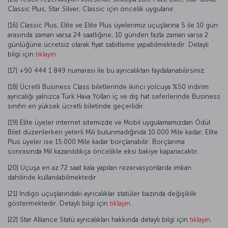
Classic Plus, Star Silver, Classic için öncelik uygulanır.
[16] Classic Plus, Elite ve Elite Plus üyelerimiz uçuşlarına 5 ile 10 gün
arasında zaman varsa 24 saatliğine, 10 günden fazla zaman varsa 2
günlüğüne ücretsiz olarak fiyat sabitleme yapabilmektedir. Detaylı
bilgi için
tıklayın
.
[17] +90 444 1 849 numarası ile bu ayrıcalıktan faydalanabilirsiniz.
[18] Ücretli Business Class biletlerinde ikinci yolcuya %50 indirim
ayrıcalığı yalnızca Türk Hava Yolları iç ve dış hat seferlerinde Business
sınıfın en yüksek ücretli biletinde geçerlidir.
[19] Elite üyeler internet sitemizde ve Mobil uygulamamızdan Ödül
Bilet düzenlerken yeterli Mili bulunmadığında 10.000 Mile kadar; Elite
Plus üyeler ise 15.000 Mile kadar borçlanabilir. Borçlanma
sonrasında Mil kazanıldıkça öncelikle eksi bakiye kapanacaktır.
[20] Uçuşa en az 72 saat kala yapılan rezervasyonlarda imkan
dahilinde kullanılabilmektedir.
[21] Indigo uçuşlarındaki ayrıcalıklar statüler bazında değişiklik
göstermektedir. Detaylı bilgi için
tıklayın
.
[22] Star Alliance Statü ayrıcalıkları hakkında detaylı bilgi için
tıklayın
.