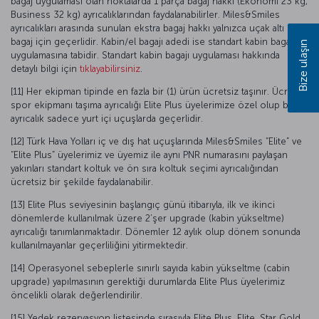
bagaj uygulaması olan noktalarda 1 parça bagaj hakkı (Ekonomi 23 kg,
Business 32 kg) ayrıcalıklarından faydalanabilirler. Miles&Smiles
ayrıcalıkları arasında sunulan ekstra bagaj hakkı yalnızca uçak altı
bagaj için geçerlidir. Kabin/el bagajı adedi ise standart kabin bagajı
Bize ulaşın
uygulamasına tabidir. Standart kabin bagajı uygulaması hakkında
detaylı bilgi için
tıklayabilirsiniz
.
[11] Her ekipman tipinde en fazla bir (1) ürün ücretsiz taşınır. Ücretsiz
spor ekipmanı taşıma ayrıcalığı Elite Plus üyelerimize özel olup bu
ayrıcalık sadece yurt içi uçuşlarda geçerlidir.
[12] Türk Hava Yolları iç ve dış hat uçuşlarında Miles&Smiles “Elite” ve
“Elite Plus” üyelerimiz ve üyemiz ile aynı PNR numarasını paylaşan
yakınları standart koltuk ve ön sıra koltuk seçimi ayrıcalığından
ücretsiz bir şekilde faydalanabilir.
[13] Elite Plus seviyesinin başlangıç günü itibarıyla, ilk ve ikinci
dönemlerde kullanılmak üzere 2’şer upgrade (kabin yükseltme)
ayrıcalığı tanımlanmaktadır. Dönemler 12 aylık olup dönem sonunda
kullanılmayanlar geçerliliğini yitirmektedir.
[14] Operasyonel sebeplerle sınırlı sayıda kabin yükseltme (cabin
upgrade) yapılmasının gerektiği durumlarda Elite Plus üyelerimiz
öncelikli olarak değerlendirilir.
[15] Yedek rezervasyon listesinde sırasıyla Elite Plus, Elite, Star Gold,