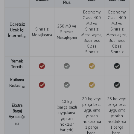
Plus
Economy
Economy
Class 400
Class 400
MB ve
MB ve
Ücretsiz
250 MB ve
Sınırsız
Sınırsız
Sınırsız
Uçak İçi
Sınırsız
Mesajlaşma
Mesajlaşma,
Mesajlaşma,
İnternet
Mesajlaşma
[8]
Business
Business
Class
Class
Sınırsız
Sınırsız
Yemek
Tercihi
Kutlama
Pastası
[9]
20 kg veya
25 kg veya
10 kg
parça bazlı
parça bazlı
Ekstra
(parça bazlı
uygulama
uygulama
Bagaj
uygulama
yapılan
yapılan
Ayrıcalığı
yapılan
noktalarda
noktalarda
noktalar
[10]
1 parça
1 parça
hariçtir)
bagaj
bagaj