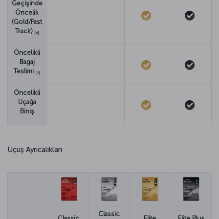
Geçişinde
Öncelik
(Gold/Fast
Track)
[6]
Öncelikli
Bagaj
Teslimi
[7]
Öncelikli
Uçağa
Biniş
Uçuş Ayrıcalıkları
Classic
Classic
Elite
Elite Plus