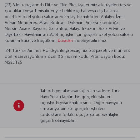
[23] AJet uçuşlarında Elite ve Elite Plus üyelerimiz aile üyeleri (eş ve
çocukları) veya 1 misafirleriyle birlikte iç hat veya dış hatlarda
belirtilen özel yolcu salonlarından faydalanabilirler; Antalya, İzmir
Adnan Menderes, Milas-Bodrum, Dalaman, Ankara Esenboğa.
Mersin-Adana, Kayseri, Gaziantep, Hatay, Trabzon, Rize-Artvin ve
Diyarbakır Havalimanları .AJet uçuşları için geçerli özel yolcu salonu
kullanım kural ve koşullarını
buradan
inceleyebilirsiniz.
[24] Turkish Airlines Holidays ile yapacağınız tatil paketi ve münferit
otel rezervasyonlarına özel %5 indirim kodu. Promosyon kodu:
MSELITE5
Tabloda yer alan avantajlardan sadece Türk
Hava Yolları tarafından gerçekleştirilen
uçuşlarda yararlanabilirsiniz. Diğer havayolu
firmalarıyla birlikte gerçekleştirilen
codeshare (ortak) uçuşlarda bu avantajlar
geçerli olmayabilir.