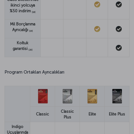
ikinci yolcuya
%50 indirim
[18]
Mil Borçlanma
Ayrıcalığı
[19]
Koltuk
garantisi
[20]
Program Ortakları Ayrıcalıkları
Classic
Classic
Elite
Elite Plus
Plus
Indigo
Uçuşlarında