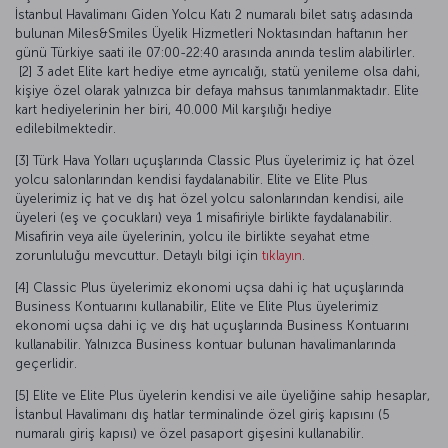
İstanbul Havalimanı Giden Yolcu Katı 2 numaralı bilet satış adasında
bulunan Miles&Smiles Üyelik Hizmetleri Noktasından haftanın her
günü Türkiye saati ile 07:00-22:40 arasında anında teslim alabilirler.
[2] 3 adet Elite kart hediye etme ayrıcalığı, statü yenileme olsa dahi,
kişiye özel olarak yalnızca bir defaya mahsus tanımlanmaktadır. Elite
kart hediyelerinin her biri, 40.000 Mil karşılığı hediye
edilebilmektedir.
[3] Türk Hava Yolları uçuşlarında Classic Plus üyelerimiz iç hat özel
yolcu salonlarından kendisi faydalanabilir. Elite ve Elite Plus
üyelerimiz iç hat ve dış hat özel yolcu salonlarından kendisi, aile
üyeleri (eş ve çocukları) veya 1 misafiriyle birlikte faydalanabilir.
Misafirin veya aile üyelerinin, yolcu ile birlikte seyahat etme
zorunluluğu mevcuttur. Detaylı bilgi için
tıklayın
.
[4] Classic Plus üyelerimiz ekonomi uçsa dahi iç hat uçuşlarında
Business Kontuarını kullanabilir, Elite ve Elite Plus üyelerimiz
ekonomi uçsa dahi iç ve dış hat uçuşlarında Business Kontuarını
kullanabilir. Yalnızca Business kontuar bulunan havalimanlarında
geçerlidir.
[5] Elite ve Elite Plus üyelerin kendisi ve aile üyeliğine sahip hesaplar,
İstanbul Havalimanı dış hatlar terminalinde özel giriş kapısını (5
numaralı giriş kapısı) ve özel pasaport gişesini kullanabilir.