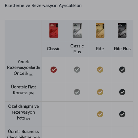
Biletleme ve Rezervasyon Ayrıcalıkları
Classic
Classic
Elite
Elite Plus
Plus
Yedek
Rezervasyonlarda
Öncelik
[15]
Ücretsiz Fiyat
Koruma
[16]
Özel danışma ve
rezervasyon
hattı
[17]
Ücretli Business
Class biletlerinde