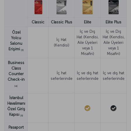
Classic
Classic Plus
Elite
Elite Plus
İç ve Dış
İç ve Dış
Özel
Hat (Kendisi,
Hat (Kendisi,
Yolcu
İç Hat
Aile Üyeleri
Aile Üyeleri
Salonu
(Kendisi)
veya 1
veya 1
Erişimi
[3]
Misafiri)
Misafiri)
Business
Class
İç hat
İç ve dış hat
İç ve dış hat
Counter
seferlerinde
seferlerinde
seferlerinde
Check-in
[4]
İstanbul
Havalimanı
Özel Giriş
Kapısı
[5]
Pasaport