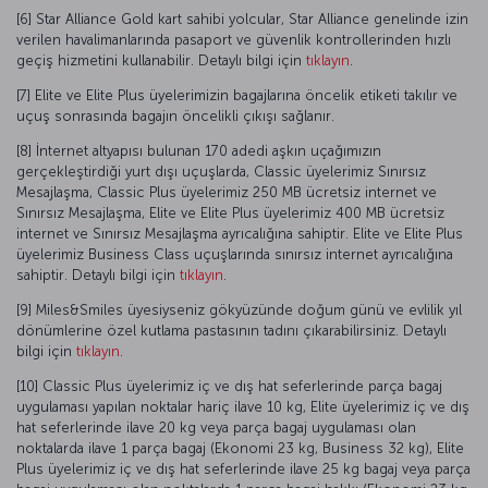
[6] Star Alliance Gold kart sahibi yolcular, Star Alliance genelinde izin
verilen havalimanlarında pasaport ve güvenlik kontrollerinden hızlı
geçiş hizmetini kullanabilir. Detaylı bilgi için
tıklayın
.
[7] Elite ve Elite Plus üyelerimizin bagajlarına öncelik etiketi takılır ve
uçuş sonrasında bagajın öncelikli çıkışı sağlanır.
[8] İnternet altyapısı bulunan 170 adedi aşkın uçağımızın
gerçekleştirdiği yurt dışı uçuşlarda, Classic üyelerimiz Sınırsız
Mesajlaşma, Classic Plus üyelerimiz 250 MB ücretsiz internet ve
Sınırsız Mesajlaşma, Elite ve Elite Plus üyelerimiz 400 MB ücretsiz
internet ve Sınırsız Mesajlaşma ayrıcalığına sahiptir. Elite ve Elite Plus
üyelerimiz Business Class uçuşlarında sınırsız internet ayrıcalığına
sahiptir. Detaylı bilgi için
tıklayın
.
[9] Miles&Smiles üyesiyseniz gökyüzünde doğum günü ve evlilik yıl
dönümlerine özel kutlama pastasının tadını çıkarabilirsiniz. Detaylı
bilgi için
tıklayın
.
[10] Classic Plus üyelerimiz iç ve dış hat seferlerinde parça bagaj
uygulaması yapılan noktalar hariç ilave 10 kg, Elite üyelerimiz iç ve dış
hat seferlerinde ilave 20 kg veya parça bagaj uygulaması olan
noktalarda ilave 1 parça bagaj (Ekonomi 23 kg, Business 32 kg), Elite
Plus üyelerimiz iç ve dış hat seferlerinde ilave 25 kg bagaj veya parça