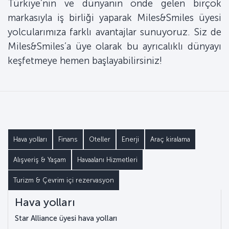
Türkiye’nin ve dünyanın önde gelen birçok
markasıyla iş birliği yaparak Miles&Smiles üyesi
yolcularımıza farklı avantajlar sunuyoruz. Siz de
Miles&Smiles’a üye olarak bu ayrıcalıklı dünyayı
keşfetmeye hemen başlayabilirsiniz!
Hava yolları
Finans
Oteller
Enerji
Araç kiralama
Alışveriş & Yaşam
Havaalanı Hizmetleri
Turizm & Çevrim içi rezervasyon
Hava yolları
Star Alliance üyesi hava yolları