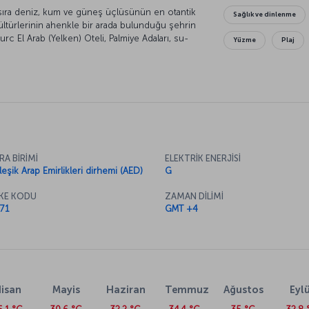
 sıra deniz, kum ve güneş üçlüsünün en otantik
Sağlık ve dinlenme
kültürlerinin ahenkle bir arada bulunduğu şehrin
urc El Arab (Yelken) Oteli, Palmiye Adaları, su-
Yüzme
Plaj
retçileri hem modern hem mistik bir dünyayı
şveriş olanakları ve sıcak iklimiyle bu kozmopolit
ayıda yabancı çalışana ev sahipliği yapıyor. Öte
risi Dubai’de yapılacak otantik bir aktivite
a sıcaklığın 40 derece dolaylarında seyrettiğini;
RA BİRİMİ
ELEKTRİK ENERJİSİ
50 dereceyi, geceleri ise 30 dereceyi
rleşik Arap Emirlikleri dirhemi (AED)
G
ai seyahati için ekim-mayıs ayları arasını tercih
KE KODU
ZAMAN DİLİMİ
71
GMT +4
bai’de gezilecek yerler listenize dünyanın en
ına rağmen muhteşem bir doğa manzarası sunan on
yük kültür-eğlence kompleksi Cumeyra’yı, size
rini unutturacak Dubai Mall’u, baharat ve
 ekleyebilirsiniz. Ayrıca dünyanın en büyük
r, tepeden tırnağa tüm duyularınıza iyi gelecek
isan
Mayis
Haziran
Temmuz
Ağustos
Eylü