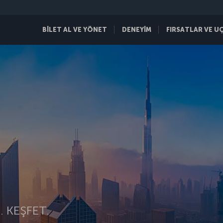
BİLET AL VE YÖNET
DENEYİM
FIRSATLAR VE U
 KEŞFET.