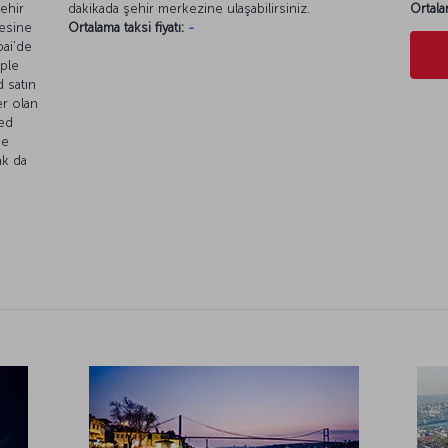
şehir
dakikada şehir merkezine ulaşabilirsiniz.
Ortala
gesine
Ortalama taksi fiyatı:
-
bai’de
eple
d satın
er olan
Red
de
ak da