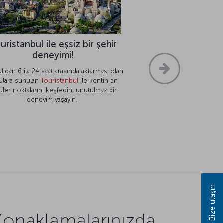
uristanbul ile eşsiz bir şehir
deneyimi!
ul’dan 6 ila 24 saat arasında aktarması olan
ulara sunulan
Touristanbul
ile kentin en
ler noktalarını keşfedin, unutulmaz bir
deneyim yaşayın.
Bize ulaşın
Konaklamalarınızda