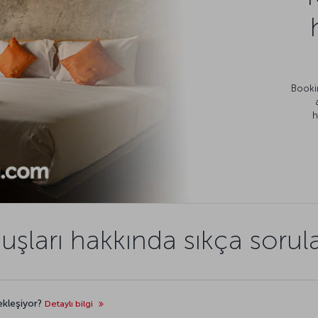
Bookin
h
şları hakkında sıkça sorul
ekleşiyor?
Detaylı bilgi