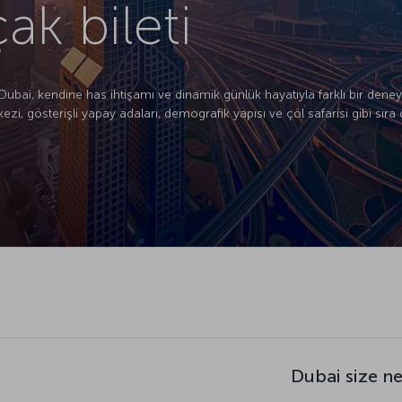
ak bileti
n Dubai, kendine has ihtişamı ve dinamik günlük hayatıyla farklı bir de
zi, gösterişli yapay adaları, demografik yapısı ve çöl safarisi gibi sıra d
Dubai size n