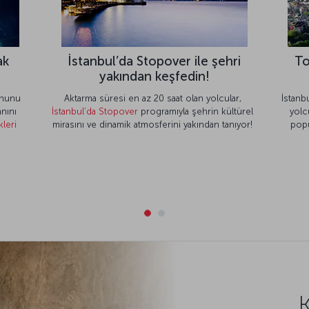
ak
İstanbul’da Stopover ile şehri
To
yakından keşfedin!
ruhunu
Aktarma süresi en az 20 saat olan yolcular,
İstanb
nını
İstanbul’da Stopover
programıyla şehrin kültürel
yolc
kleri
mirasını ve dinamik atmosferini yakından tanıyor!
popü