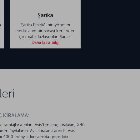
Şarika
m
Şarika Emirliği’nin yönetim
merkezi ve bir sanayi kentinden
çok daha fazlası olan Şarika,
Daha fazla bilgi
eri
 KİRALAMA:
k avantajlarla çıkın. Avis’ten araç kiralayın, %40
mden faydalanın. Avis kiralamalarında. Avis
mi 4000 mil aylık kiralamada geçerlidir.