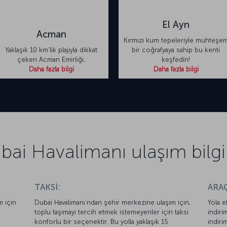
El Ayn
Acman
Kırmızı kum tepeleriyle muhteşe
Yaklaşık 10 km’lik plajıyla dikkat
bir coğrafyaya sahip bu kenti
çeken Acman Emirliği,
keşfedin!
Daha fazla bilgi
Daha fazla bilgi
bai Havalimanı ulaşım bilgil
TAKSİ:
ARAÇ
m için
Dubai Havalimanı’ndan şehir merkezine ulaşım için,
Yola e
toplu taşımayı tercih etmek istemeyenler için taksi
indiri
konforlu bir seçenektir. Bu yolla yaklaşık 15
indiri