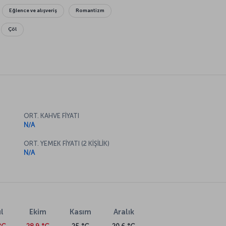
Eğlence ve alışveriş
Romantizm
Çöl
ORT. KAHVE FİYATI
N/A
ORT. YEMEK FİYATI (2 KİŞİLİK)
N/A
l
Ekim
Kasım
Aralık