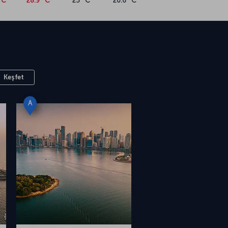
°C
28.9 °C
25 °C
20.6 °C
Keşfet
A