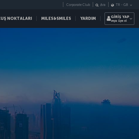
Corporate Club
Ara
TR
-
GB
GİRİŞ YAP
ÇUŞ NOKTALARI
MILES&SMILES
YARDIM
veya üye ol