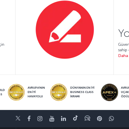
Yo
çin
Güvenl
sahip 
Daha 
AVRUPA’NIN
DÜNYANIN EN İYİ
AVRUP
RLD
EN İYİ
BUSINESS CLASS
UÇAK
SS
HAVAYOLU
İKRAMI
ÖDÜ
Twitter
Facebook
Instagram
Youtube
LinkedIn
Tiktok
Blog
Pinterest
What