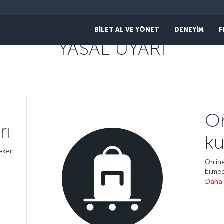
BİLET AL VE YÖNET
DENEYİM
F
YASAL UYARI
On
rı
ku
reken
Online
bilmed
Daha 