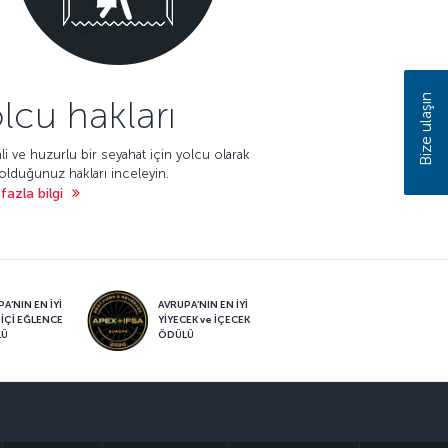
Bize ulaşın
lcu hakları
i ve huzurlu bir seyahat için yolcu olarak
olduğunuz hakları inceleyin.
fazla bilgi
A’NIN EN İYİ
AVRUPA’NIN EN İYİ
 İÇİ EĞLENCE
YİYECEK ve İÇECEK
LÜ
ÖDÜLÜ
sapp