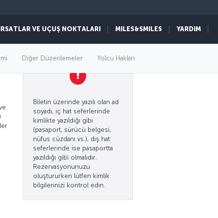
IRSATLAR VE UÇUŞ NOKTALARI
MILES&SMILES
YARDIM
imi
Diğer Düzenlemeler
Yolcu Hakları
Biletin üzerinde yazılı olan ad
 ve
soyadı, iç hat seferlerinde
)
kimlikte yazıldığı gibi
ler
(pasaport, sürücü belgesi,
nüfus cüzdanı vs.), dış hat
seferlerinde ise pasaportta
yazıldığı gibi olmalıdır.
Rezervasyonunuzu
oluştururken lütfen kimlik
bilgilerinizi kontrol edin.