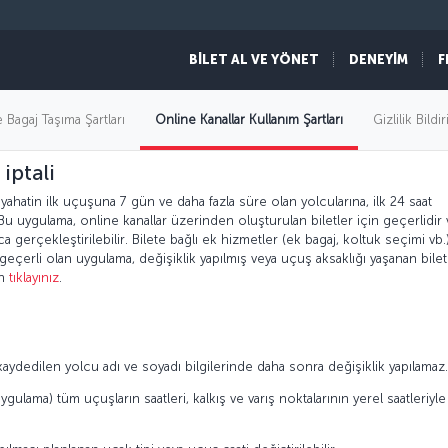
BİLET AL VE YÖNET
DENEYİM
F
allar kullanım şartları
 Bagaj Taşıma Şartları
Online Kanallar Kullanım Şartları
Gizlilik Bildir
 iptali
eyahatin ilk uçuşuna 7 gün ve daha fazla süre olan yolcularına, ilk 24 saat
Bu uygulama, online kanallar üzerinden oluşturulan biletler için geçerlidir
yca gerçekleştirilebilir. Bilete bağlı ek hizmetler (ek bagaj, koltuk seçimi vb.
geçerli olan uygulama, değişiklik yapılmış veya uçuş aksaklığı yaşanan bilet
in
tıklayınız
.
ydedilen yolcu adı ve soyadı bilgilerinde daha sonra değişiklik yapılamaz.
ygulama) tüm uçuşların saatleri, kalkış ve varış noktalarının yerel saatleriyle