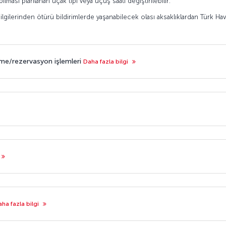
ası planlanan uçak tipi veya uçuş saati değiştirilebilir.
 bilgilerinden ötürü bildirimlerde yaşanabilecek olası aksaklıklardan Türk Ha
leme/rezervasyon işlemleri
Daha fazla bilgi
ha fazla bilgi