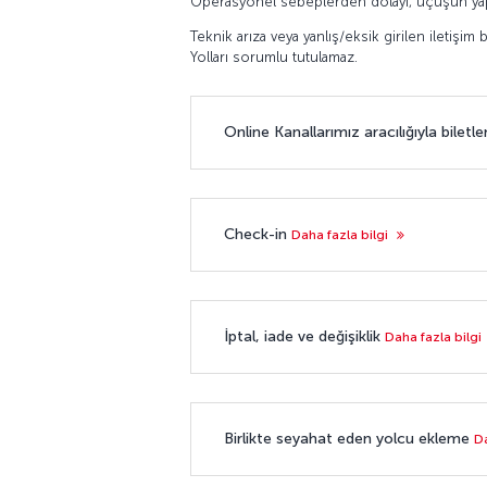
Operasyonel sebeplerden dolayı, uçuşun yapılm
Teknik arıza veya yanlış/eksik girilen iletişim
Yolları sorumlu tutulamaz.
Online Kanallarımız aracılığıyla bilet
Check-in
Daha fazla bilgi
İptal, iade ve değişiklik
Daha fazla bilgi
Birlikte seyahat eden yolcu ekleme
Da