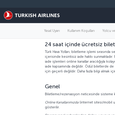
Skip to main content
Online kan
Yasal Uyarı
Kullanım Koşulları
Yolcu ve
24 saat içinde ücretsiz bilet
Türk Hava Yolları, biletleme işlemi sırasında s
içerisinde kesintisiz iade hakkı sunmaktadır. 
iade işlemleri online kanallar aracılığıyla kola
iade kapsamında değildir. Ödül biletlerde de 
için geçerli değildir. Daha fazla bilgi almak iç
Genel
Biletleme/rezervasyon neticesinde sisteme ka
Online Kanallarımızda
(internet sitesi/mobil u
gösterilir.