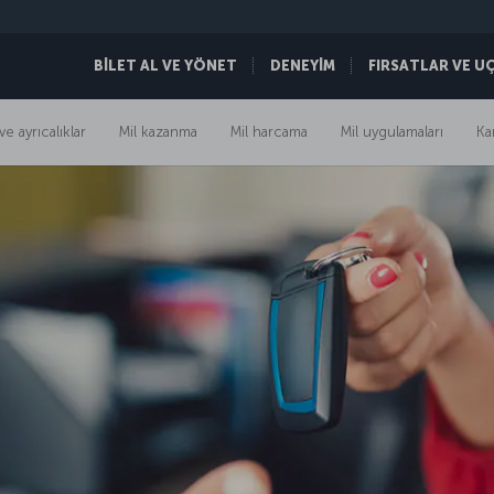
BİLET AL VE YÖNET
DENEYİM
FIRSATLAR VE U
ve ayrıcalıklar
Mil kazanma
Mil harcama
Mil uygulamaları
Ka