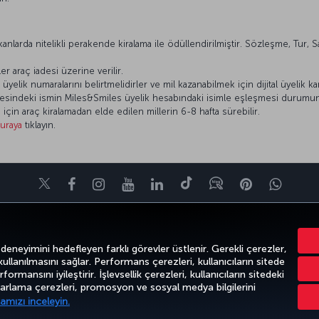
nlarda nitelikli perakende kiralama ile ödüllendirilmiştir. Sözleşme, Tur, S
ler araç iadesi üzerine verilir.
lik numaralarını belirtmelidirler ve mil kazanabilmek için dijital üyelik kart
esindeki ismin Miles&Smiles üyelik hesabındaki isimle eşleşmesi durumun
in araç kiralamadan elde edilen millerin 6-8 hafta sürebilir.
uraya
tıklayın.
Twitter
Facebook
Instagram
Youtube
LinkedIn
Tiktok
Blog
Pinterest
What
KTALARI
POPÜLER UÇUŞLAR
YARDIM
TURKISH AIRLINES HOLIDAYS
 deneyimini hedefleyen farklı görevler üstlenir. Gerekli çerezler,
 kullanılmasını sağlar. Performans çerezleri, kullanıcıların sitede
ormansını iyileştirir. İşlevsellik çerezleri, kullanıcıların sitedeki
azarlama çerezleri, promosyon ve sosyal medya bilgilerini
k
Gizlilik ve Çerez Politikası
Yasal Uyarı
Yolcu Hakları
amızı inceleyin.
Türk Hava Yolları A.O. Her hakkı saklıdır. © 1996 - 2026