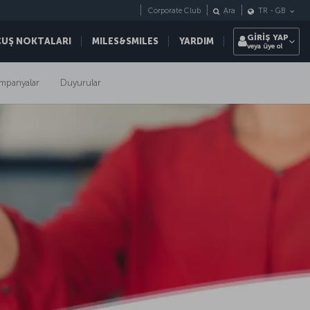
Corporate Club
Ara
TR
-
GB
GİRİŞ YAP
ÇUŞ NOKTALARI
MILES&SMILES
YARDIM
veya üye ol
mpanyalar
Duyurular