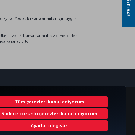
Bize ulaşın
anayi ve Yedek kiralamalar miller için uygun
larını ve TK Numaralarını ibraz etmelidirler.
da kazanabilirler.
sapp
MILES&SMILES
CORPORATE CLUB
TÜRK HAVA YOLLARI
Tüm çerezleri kabul ediyorum
Sadece zorunlu çerezleri kabul ediyorum
Çerez Ayarlarını Değiştir
Ayarları değiştir