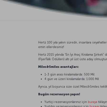
Hertz 100 yıla yakın süredir, insanlara seyahatl
emin ellerdesiniz!
Hertz 2015 yılında “En İyi Araç Kiralama Şirketi”
(FlyerTalk Ödülleri) altı yıl üst üste aday olmuştur
Miles&Smiles avantajları:
1-3 gün arası kiralamalarda: 500 Mil
4 gün ve üzeri kiralamalarda: 1.000 Mil
Ayrıca, yıl boyunca size özel Miles&Smiles tek
Bugün rezervasyon yapın!
Yurtiçi rezervasyonlarınız için
buraya
tıklayı
Yurtdışı rezervasyonlarınız için
buraya
tıklay