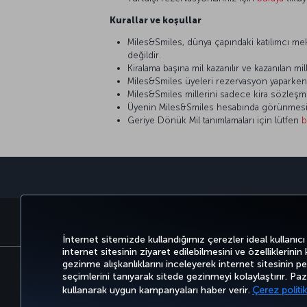
Kurallar ve koşullar
Miles&Smiles, dünya çapındaki katılımcı meka
değildir.
Kiralama başına mil kazanılır ve kazanılan mil
Miles&Smiles üyeleri rezervasyon yaparken üye
Miles&Smiles millerini sadece kira sözleşm
Üyenin Miles&Smiles hesabında görünmesi iç
Geriye Dönük Mil tanımlamaları için lütfen
b
BİLET AL VE YÖNET
DENEYİM
FIRSATLAR VE UÇUŞ NO
İnternet sitemizde kullandığımız çerezler ideal kullanıcı
internet sitesinin ziyaret edilebilmesini ve özelliklerinin
gezinme alışkanlıklarını inceleyerek internet sitesinin perf
seçimlerini tanıyarak sitede gezinmeyi kolaylaştırır. P
Bilgi Toplumu Hizmetleri
Erişilebilirli
kullanarak uygun kampanyaları haber verir.
Çerez politik