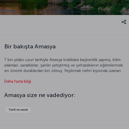
Bir bakışta Amasya
7 bin yıldan uzun tarihiyle Amasya krallıklara başkentlik yapmış, bilim
adamları, sanatkârlar, şairler yetiştirmiş ve şehzadelerin eğitimlerinde
en önemli duraklardan biri olmuş. Yeşilırmak nehri kıyısında uzanan
bu güzel şehir özellikle mimarisiyle dikkat çekiyor. Dünyanın en
Daha fazla bilgi
güzel misket elmasını bulabileceğiniz Amasya, doğal güzellikleri ve
içinizi ısıtan tarihi dokusu ile nefes kesici bir atmosfere sahip.
Türkiye’nin bu güzel şehrini daha yakından tanıma fırsatını kaçırmayın.
Amasya size ne vadediyor:
Tarih ve sanat