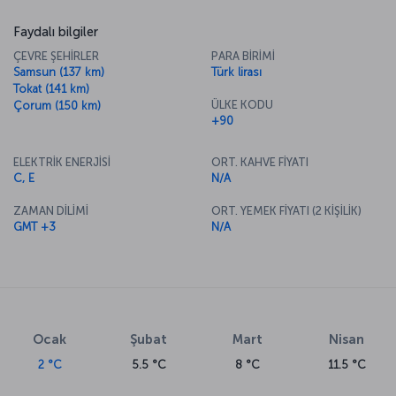
Faydalı bilgiler
ÇEVRE ŞEHİRLER
PARA BİRİMİ
Samsun (137 km)
Türk lirası
Tokat (141 km)
ÜLKE KODU
Çorum (150 km)
+90
ELEKTRİK ENERJİSİ
ORT. KAHVE FİYATI
C, E
N/A
ZAMAN DİLİMİ
ORT. YEMEK FİYATI (2 KİŞİLİK)
GMT +3
N/A
Ocak
Şubat
Mart
Nisan
2 °C
5.5 °C
8 °C
11.5 °C