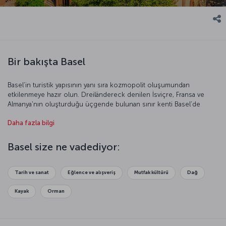
Bir bakışta Basel
Basel’in turistik yapısının yanı sıra kozmopolit oluşumundan
etkilenmeye hazır olun. Dreiländereck denilen İsviçre, Fransa ve
Almanya'nın oluşturduğu üçgende bulunan sınır kenti Basel’de
birçok kültürü görmeniz mümkün. Görkemli Ren Nehri’nden
Daha fazla bilgi
yükselen Basel, muhteşem kent manzarası, modern mimarisi, tarih
kokan çeşmeleri ve uluslararası müzeleriyle keşfedilmeyi bekliyor.
Basel size ne vadediyor:
Tarih ve sanat
Eğlence ve alışveriş
Mutfak kültürü
Dağ
Kayak
Orman