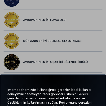
AVRUPA’NIN EN İYİ HAVAYOLU
DÜNYANIN EN İYİ BUSINESS CLASS İKRAMI
AVRUPA’NIN EN İYİ UÇAK İÇİ EĞLENCE ÖDÜLÜ
AVRUPA’NIN EN İYİ YİYECEK ve İÇECEK ÖDÜLÜ
İnternet sitemizde kullandığımız çerezler ideal kullanıcı
deneyimini hedefleyen farklı görevler üstlenir. Gerekli
çerezler, internet sitesinin ziyaret edilebilmesini ve
özelliklerinin kullanılmasını sağlar. Performans çerezleri,