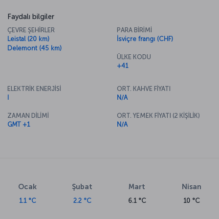
Faydalı bilgiler
ÇEVRE ŞEHİRLER
PARA BİRİMİ
Leistal (20 km)
İsviçre frangı (CHF)
Delemont (45 km)
ÜLKE KODU
+41
ELEKTRİK ENERJİSİ
ORT. KAHVE FİYATI
I
N/A
ZAMAN DİLİMİ
ORT. YEMEK FİYATI (2 KİŞİLİK)
GMT +1
N/A
Ocak
Şubat
Mart
Nisan
1.1 °C
2.2 °C
6.1 °C
10 °C