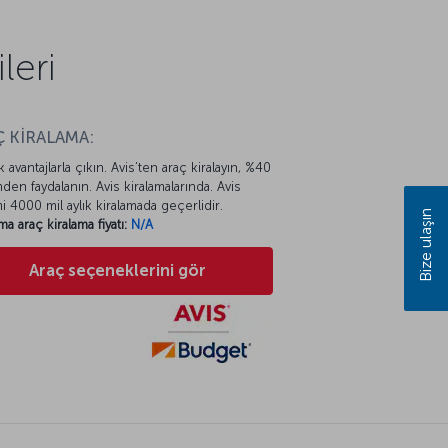
leri
 KİRALAMA:
k avantajlarla çıkın. Avis’ten araç kiralayın, %40
mden faydalanın. Avis kiralamalarında. Avis
mi 4000 mil aylık kiralamada geçerlidir.
Bize ulaşın
ma araç kiralama fiyatı:
N/A
Araç seçeneklerini gör