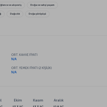
Eğlence ve alışveriş
Doğa ve vahşi yaşam
ğ
Dağcılık
Doğa yürüyüşü
ORT. KAHVE FİYATI
N/A
ORT. YEMEK FİYATI (2 KİŞİLİK)
N/A
l
Ekim
Kasım
Aralık