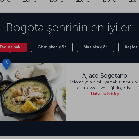
3.9 °C
13.9 °C
13.3 °C
12.8 °C
12.8 °C
12.8 
Bogota
şehrinin en iyileri
Tadına bak
Gitmişken gör
Mutlaka gör
Keşfet
A
Ajiaco Bogotano
Kolombiya’nın milli yemeklerinden bir
olan lezzetli ve sağlıklı çorba.
Daha fazla bilgi