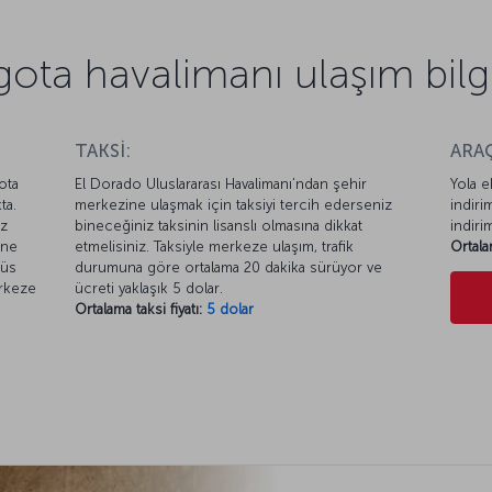
ota havalimanı ulaşım bilgi
TAKSİ:
ARAÇ
ota
El Dorado Uluslararası Havalimanı’ndan şehir
Yola e
ta.
merkezine ulaşmak için taksiyi tercih ederseniz
indiri
iz
bineceğiniz taksinin lisanslı olmasına dikkat
indiri
ine
etmelisiniz. Taksiyle merkeze ulaşım, trafik
Ortala
büs
durumuna göre ortalama 20 dakika sürüyor ve
erkeze
ücreti yaklaşık 5 dolar.
Ortalama taksi fiyatı:
5 dolar