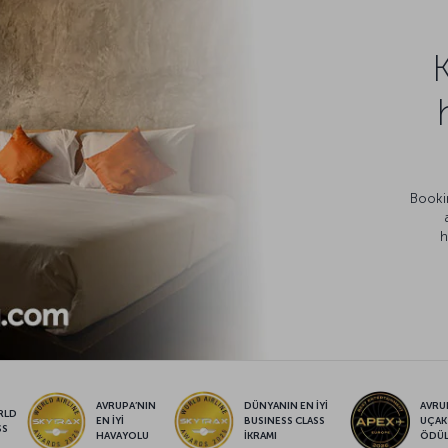
Bookin
h
AVRUPA’NIN
DÜNYANIN EN İYİ
AVRUP
RLD
EN İYİ
BUSINESS CLASS
UÇAK
SS
HAVAYOLU
İKRAMI
ÖDÜ