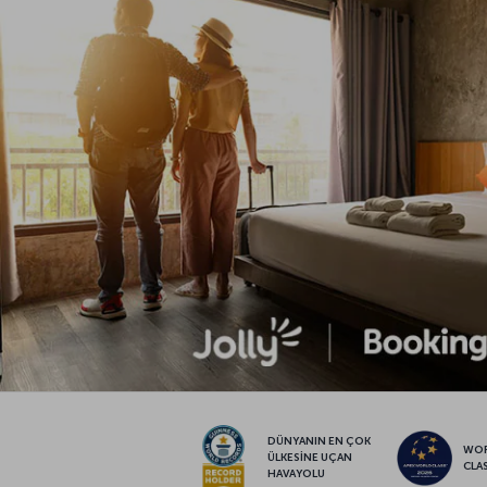
DÜNYANIN EN ÇOK
WO
ÜLKESİNE UÇAN
CLA
HAVAYOLU