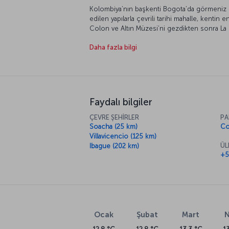
Kolombiya’nın başkenti Bogota’da görmeniz ge
edilen yapılarla çevrili tarihi mahalle, kentin 
Colon ve Altın Müzesi’ni gezdikten sonra La 
çıkabilirsiniz.
Daha fazla bilgi
Faydalı bilgiler
ÇEVRE ŞEHİRLER
PA
Soacha (25 km)
Co
Villavicencio (125 km)
ÜL
Ibague (202 km)
+5
Ocak
Şubat
Mart
N