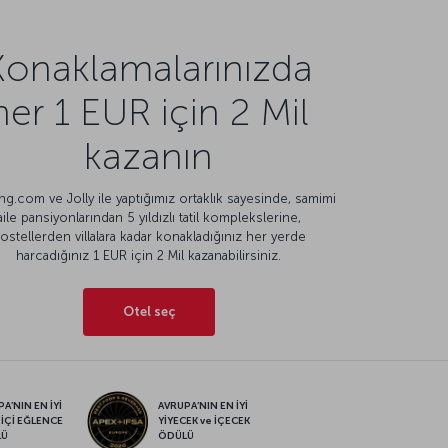
Konaklamalarınızda
her 1 EUR için 2 Mil
kazanın
g.com ve Jolly ile yaptığımız ortaklık sayesinde, samimi
aile pansiyonlarından 5 yıldızlı tatil komplekslerine,
ostellerden villalara kadar konakladığınız her yerde
harcadığınız 1 EUR için 2 Mil kazanabilirsiniz.
Otel seç
A’NIN EN İYİ
AVRUPA’NIN EN İYİ
 İÇİ EĞLENCE
YİYECEK ve İÇECEK
LÜ
ÖDÜLÜ