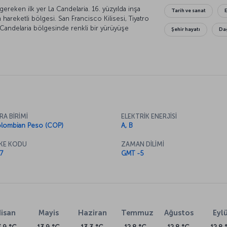
reken ilk yer La Candelaria. 16. yüzyılda inşa
Tarih ve sanat
en hareketli bölgesi. San Francisco Kilisesi, Tiyatro
Candelaria bölgesinde renkli bir yürüyüşe
Şehir hayatı
Da
RA BİRİMİ
ELEKTRİK ENERJİSİ
lombian Peso (COP)
A, B
KE KODU
ZAMAN DİLİMİ
7
GMT -5
isan
Mayis
Haziran
Temmuz
Ağustos
Eylü