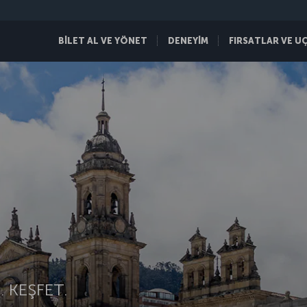
BİLET AL VE YÖNET
DENEYİM
FIRSATLAR VE U
 KEŞFET.