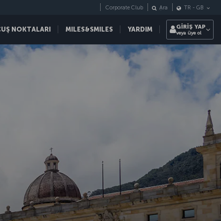
Corporate Club
Ara
TR
-
GB
GİRİŞ YAP
ÇUŞ NOKTALARI
MILES&SMILES
YARDIM
veya üye ol