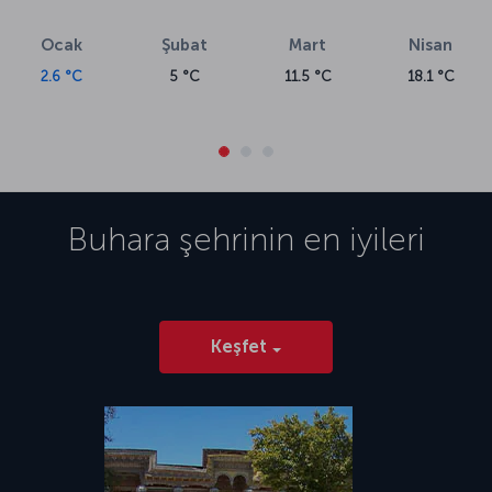
Ocak
Şubat
Mart
Nisan
2.6 °C
5 °C
11.5 °C
18.1 °C
Buhara
şehrinin en iyileri
Keşfet