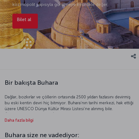
kozmopolit yapısıyla görülmeye kesinlikle değer.
Bilet al
Bir bakışta Buhara
Dağlar, bozkırlar ve çöllerin ortasında 2500 yıldan fazlasını devirmiş
bu eski kentin devri hiç bitmiyor. Buhara’nın tarihi merkezi, hak ettiği
üzere UNESCO Dünya Kültür Mirası Listesi’ne alınmış bile.
Özbekistan’ın güneyinde İpek Yolu üzerinde bulunan Buhara tarih
Daha fazla bilgi
boyunca Moğollar, Sasaniler ve Karahanlılar’a başkentlik yapmasının
yanında halen önemli bir ticaret ve kültür merkezi. İbn Sîna, Buharî
gibi tarihe mâl olan bilginleri yetiştiren şehir, günümüzde gezginler
Buhara size ne vadediyor:
için gizemli bir cazibe merkezi.