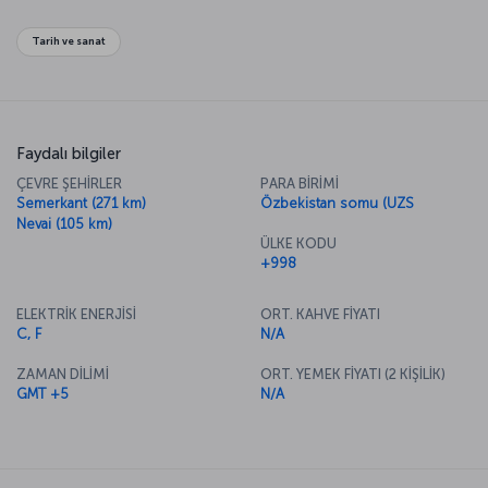
Tarih ve sanat
Faydalı bilgiler
ÇEVRE ŞEHİRLER
PARA BİRİMİ
Semerkant (271 km)
Özbekistan somu (UZS
Nevai (105 km)
ÜLKE KODU
+998
ELEKTRİK ENERJİSİ
ORT. KAHVE FİYATI
C, F
N/A
ZAMAN DİLİMİ
ORT. YEMEK FİYATI (2 KİŞİLİK)
GMT +5
N/A