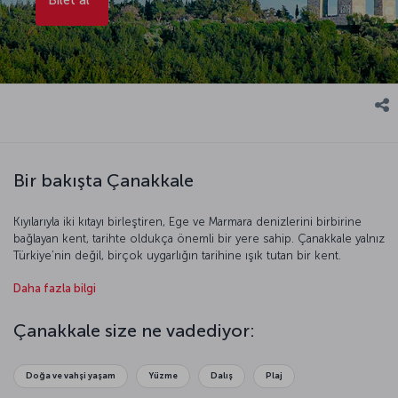
Bir bakışta Çanakkale
Kıyılarıyla iki kıtayı birleştiren, Ege ve Marmara denizlerini birbirine
bağlayan kent, tarihte oldukça önemli bir yere sahip. Çanakkale yalnız
Türkiye’nin değil, birçok uygarlığın tarihine ışık tutan bir kent.
Çanakkale’nin antik kentlerinde kaybolup eşsiz doğaya sahip
Daha fazla bilgi
adalarında huzurlu yolculuklara çıkabilirsiniz. Dünyanın birçok
yerinden ziyaretçilerini ağırlayan Çanakkale unutamayacağınız
zamanlar geçirmeniz için sizi bekliyor.
Çanakkale size ne vadediyor:
Doğa ve vahşi yaşam
Yüzme
Dalış
Plaj