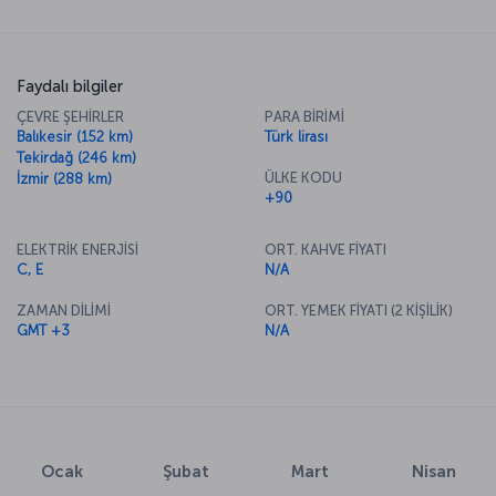
Faydalı bilgiler
ÇEVRE ŞEHİRLER
PARA BİRİMİ
Balıkesir (152 km)
Türk lirası
Tekirdağ (246 km)
ÜLKE KODU
İzmir (288 km)
+90
ELEKTRİK ENERJİSİ
ORT. KAHVE FİYATI
C, E
N/A
ZAMAN DİLİMİ
ORT. YEMEK FİYATI (2 KİŞİLİK)
GMT +3
N/A
Ocak
Şubat
Mart
Nisan