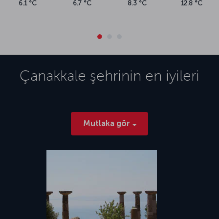
6.1 °C
6.7 °C
8.3 °C
12.8 °C
Çanakkale
şehrinin en iyileri
Mutlaka gör