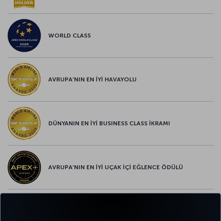
WORLD CLASS
AVRUPA’NIN EN İYİ HAVAYOLU
DÜNYANIN EN İYİ BUSINESS CLASS İKRAMI
AVRUPA’NIN EN İYİ UÇAK İÇİ EĞLENCE ÖDÜLÜ
AVRUPA’NIN EN İYİ YİYECEK ve İÇECEK ÖDÜLÜ