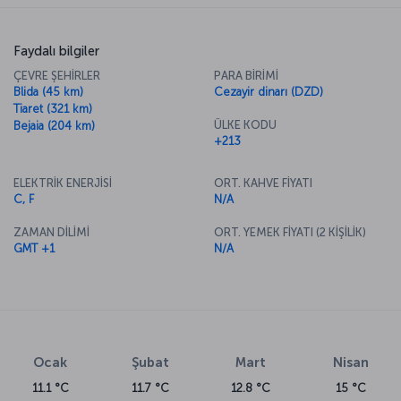
Faydalı bilgiler
ÇEVRE ŞEHİRLER
PARA BİRİMİ
Blida (45 km)
Cezayir dinarı (DZD)
Tiaret (321 km)
ÜLKE KODU
Bejaia (204 km)
+213
ELEKTRİK ENERJİSİ
ORT. KAHVE FİYATI
C, F
N/A
ZAMAN DİLİMİ
ORT. YEMEK FİYATI (2 KİŞİLİK)
GMT +1
N/A
Ocak
Şubat
Mart
Nisan
11.1 °C
11.7 °C
12.8 °C
15 °C