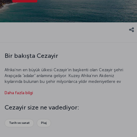
Bir bakışta Cezayir
Afrika’nın en büyük ülkesi Cezayir’in başkenti olan Cezayir şehri
Arapçada “adalar” anlamına geliyor. Kuzey Afrika’nın Akdeniz
kıyılarında bulunan bu şehir milyonlarca yıldır medeniyetlere ev
sahipliği yapıyor. Bunu Cezayir’de bulunan hominid iskeletlerinden
Daha fazla bilgi
de anlayabiliyoruz. Antik çağda Mısır ve Kartaca ile ilişkisi bulunan
Cezayir önce Roma, ardından da Barbaros Hayrettin Paşa ve Oruç
Reis’in fethetmesiyle Osmanlı topraklarına katıldı. O dönemde
Cezayir size ne vadediyor:
korsanlarıyla Avrupa’ya korku salan Cezayir, 1830 yılındaki Fransız
işgaliyle tamamen değişti. Bu işgal 1962’de son buldu ve ülke
bağımsızlığını ilan etti. Sizi çöl ikliminin hüküm sürdüğü, Atlas
Tarih ve sanat
Plaj
Dağları’nın eteklerinde bulunan bu şehri daha yakından tanımaya
davet ediyoruz.