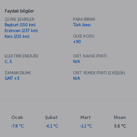
Faydalı bilgiler
ÇEVRE ŞEHİRLER
PARA BİRİMİ
Bayburt (150 km)
Türk lirası
Erzincan (237 km)
ÜLKE KODU
Kars (215 km)
+90
ELEKTRİK ENERJİSİ
ORT. KAHVE FİYATI
C, E
N/A
ZAMAN DİLİMİ
ORT. YEMEK FİYATI (2 KİŞİLİK)
GMT +3
N/A
Ocak
Şubat
Mart
Nisan
-7.8 °C
-6.1 °C
-1.1 °C
5.6 °C