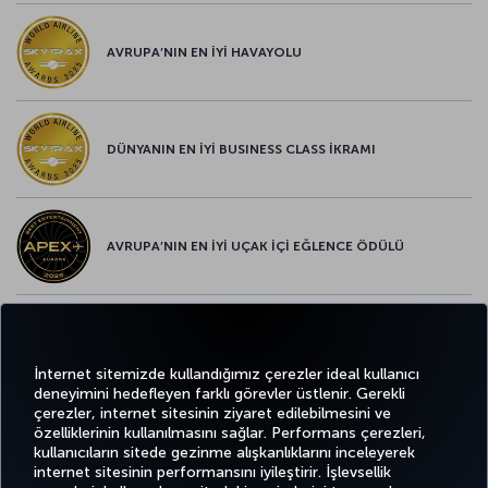
AVRUPA’NIN EN İYİ HAVAYOLU
DÜNYANIN EN İYİ BUSINESS CLASS İKRAMI
AVRUPA’NIN EN İYİ UÇAK İÇİ EĞLENCE ÖDÜLÜ
AVRUPA’NIN EN İYİ YİYECEK ve İÇECEK ÖDÜLÜ
İnternet sitemizde kullandığımız çerezler ideal kullanıcı
deneyimini hedefleyen farklı görevler üstlenir. Gerekli
çerezler, internet sitesinin ziyaret edilebilmesini ve
özelliklerinin kullanılmasını sağlar. Performans çerezleri,
kullanıcıların sitede gezinme alışkanlıklarını inceleyerek
Twitter
Facebook
Instagram
Youtube
LinkedIn
Tiktok
Blog
Pinterest
What
internet sitesinin performansını iyileştirir. İşlevsellik