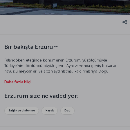
Bir bakışta Erzurum
Palandöken eteğinde konumlanan Erzurum, yüzölçümüyle
Türkiye'nin dördüncü büyük şehri. Aynı zamanda geniş bulvarları,
havuzlu meydanları ve alttan aydınlatmalı kaldırımlarıyla Doğu
Anadolu’nun en modern kenti. Çok sayıda medeniyete ev sahipliği
Daha fazla bilgi
yapmış olan kent, kültürel zenginliğiyle dikkat çekiyor. Kış turizminin
başkenti olarak bilinen Erzurum size büyüleyici bir tatil imkânı
sunuyor.
Erzurum size ne vadediyor:
Sağlık ve dinlenme
Kayak
Dağ