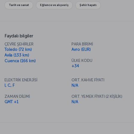
Tarih ve sanat
Eğlence ve alışveriş
Şehir hayatı
Faydalı bilgiler
ÇEVRE ŞEHİRLER
PARA BİRİMİ
Toledo (72 km)
Avro (EUR)
Avila (133 km)
ÜLKE KODU
Cuenca (166 km)
+34
ELEKTRİK ENERJİSİ
ORT. KAHVE FİYATI
I, C, F
N/A
ZAMAN DİLİMİ
ORT. YEMEK FİYATI (2 KİŞİLİK)
GMT +1
N/A