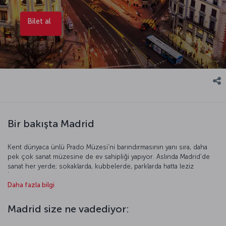
Bilet al
Bir bakışta Madrid
Kent dünyaca ünlü Prado Müzesi’ni barındırmasının yanı sıra, daha
pek çok sanat müzesine de ev sahipliği yapıyor. Aslında Madrid’de
sanat her yerde; sokaklarda, kubbelerde, parklarda hatta leziz
İspanyol yemeklerinde. Madrid, caddeleri süsleyen gösterişli
Daha fazla bilgi
binalarıyla, zevkli meydanlarıyla ve modern, keyifli bir yeri gezerken
soluklanmanız için size huzur dolu ortam sunan bahçeleriyle birden
fazla ziyareti hak eden bir kent.
Madrid size ne vadediyor: