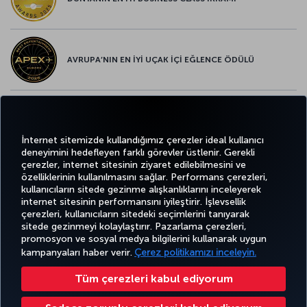
AVRUPA’NIN EN İYİ UÇAK İÇİ EĞLENCE ÖDÜLÜ
AVRUPA’NIN EN İYİ YİYECEK ve İÇECEK ÖDÜLÜ
İnternet sitemizde kullandığımız çerezler ideal kullanıcı
deneyimini hedefleyen farklı görevler üstlenir. Gerekli
çerezler, internet sitesinin ziyaret edilebilmesini ve
özelliklerinin kullanılmasını sağlar. Performans çerezleri,
kullanıcıların sitede gezinme alışkanlıklarını inceleyerek
Twitter
Facebook
Instagram
Youtube
LinkedIn
Tiktok
Blog
Pinterest
What
internet sitesinin performansını iyileştirir. İşlevsellik
çerezleri, kullanıcıların sitedeki seçimlerini tanıyarak
sitede gezinmeyi kolaylaştırır. Pazarlama çerezleri,
BİLET
FIRSATLAR
TURKISH
POPÜLER
AL VE
DENEYİM
VE UÇUŞ
YARDIM
AIRLINES
M
promosyon ve sosyal medya bilgilerini kullanarak uygun
UÇUŞLAR
YÖNET
NOKTALARI
HOLIDAYS
kampanyaları haber verir.
Çerez politikamızı inceleyin.
Tüm çerezleri kabul ediyorum
Bilgi Toplumu Hizmetleri
Erişilebilirlik
Gizlilik ve Çerez Politikası
Yasal Uyarı
Yolcu Hakları