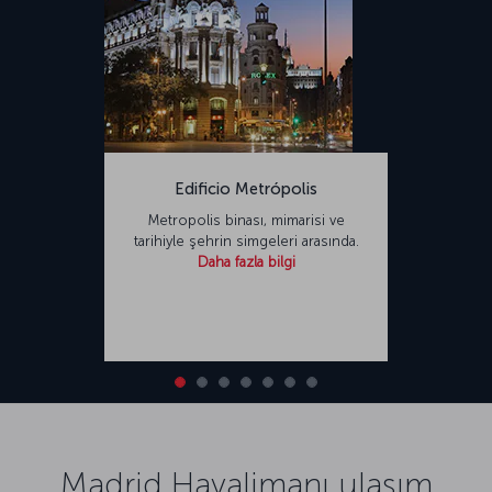
Edificio Metrópolis
Metropolis binası, mimarisi ve
tarihiyle şehrin simgeleri arasında.
Daha fazla bilgi
Madrid Havalimanı ulaşım