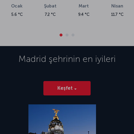
Ocak
Şubat
Mart
Nisan
5.6 °C
7.2 °C
9.4 °C
11.7 °C
Madrid
şehrinin en iyileri
Keşfet