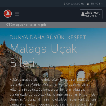
Skip to main content
Corporate Club
TR
-
GB
Toggle navigation
GİRİŞ YAP
veya üye ol
Tüm uçuş noktalarını gör
DÜNYA DAHA BÜYÜK. KEŞFET.
Malaga Uçak
Bileti
Kültür, sanat ve bilimle dolu yüzyıllar geçiren Endülüs
topraklarında Mağribi Müslüman ve Avrupalı Hıristiyan
kültürlerinin buluştuğu kentlerden biri olan Malaga,
günümüzde dört dörtlük tatil olanakları sunan bir cennet.
Güneşin, Akdeniz ikliminin hiç eksik olmadığı kent, zengin
sanatsal ve kültürel geçmişi, göz alıcı anıt ve eserleriyle