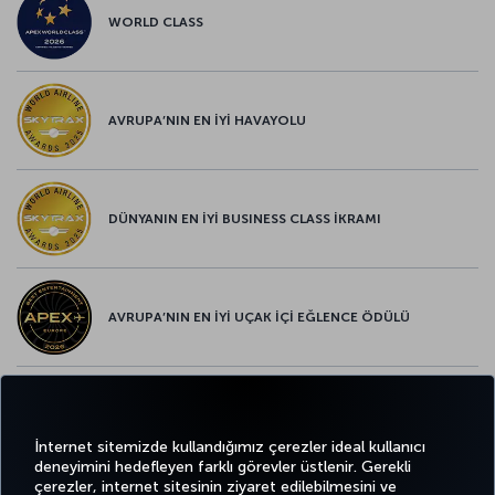
WORLD CLASS
AVRUPA’NIN EN İYİ HAVAYOLU
DÜNYANIN EN İYİ BUSINESS CLASS İKRAMI
AVRUPA’NIN EN İYİ UÇAK İÇİ EĞLENCE ÖDÜLÜ
AVRUPA’NIN EN İYİ YİYECEK ve İÇECEK ÖDÜLÜ
İnternet sitemizde kullandığımız çerezler ideal kullanıcı
deneyimini hedefleyen farklı görevler üstlenir. Gerekli
çerezler, internet sitesinin ziyaret edilebilmesini ve