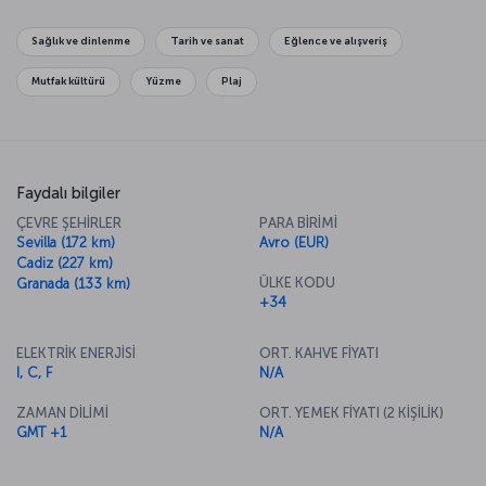
kaybolmak ayrı bir keyif. Burada yolunuz kimi zaman farklı kültürleri
tanıyacağınız bir müzeyle, kimi zaman da yöresel lezzetleri
Sağlık ve dinlenme
Tarih ve sanat
Eğlence ve alışveriş
keşfedebileceğiniz Malaga restoranlarından biriyle kesişecektir. İşte
o zaman hiç duraksamayın ve kendinize Endülüs, Avrupa ve İspanyol
Mutfak kültürü
Yüzme
Plaj
lezzetleriyle harmanlanan Malaga yemek kültürünü tanımak için bir
şans verin. Kesinlikle pişman olmayacaksınız.
Faydalı bilgiler
ÇEVRE ŞEHİRLER
PARA BİRİMİ
Sevilla (172 km)
Avro (EUR)
Cadiz (227 km)
ÜLKE KODU
Granada (133 km)
+34
ELEKTRİK ENERJİSİ
ORT. KAHVE FİYATI
I, C, F
N/A
ZAMAN DİLİMİ
ORT. YEMEK FİYATI (2 KİŞİLİK)
GMT +1
N/A