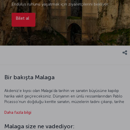
Endülüs ruhunu yaşatmak için ziyaretçilerini bekliyor.
Bilet al
Bir bakışta Malaga
Akdeniz’e kıyısı olan Malaga’da tarihin ve sanatın büyüsüne kapılıp
harika vakit geçireceksiniz. Dünyanın en ünlü ressamlarından Pablo
Picasso’nun doğduğu kentte sanatın, müzelerin tadını çıkarıp, tarihe
meydan okuyan Alcazaba’da zamanda yolculuk hazzını
Daha fazla bilgi
yaşayabilirsiniz. Güneşle yıkanan, Akdeniz’in mavi sularıyla buluşan
kumsallarda denizin keyfini sürerken, bir yandan da kentin doğal
yaşam alanlarında, botanik bahçelerinde yapacağınız gezileri
Malaga size ne vadediyor:
planlayabilirsiniz. Kent merkezini gezerken tarihi sokaklarda