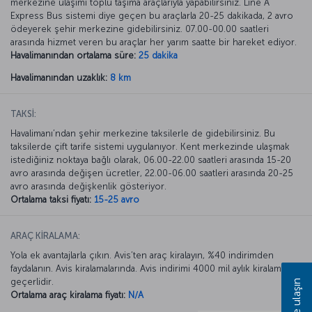
merkezine ulaşımı toplu taşıma araçlarıyla yapabilirsiniz. Line A
Express Bus sistemi diye geçen bu araçlarla 20-25 dakikada, 2 avro
ödeyerek şehir merkezine gidebilirsiniz. 07.00-00.00 saatleri
arasında hizmet veren bu araçlar her yarım saatte bir hareket ediyor.
Havalimanından ortalama süre:
25 dakika
Havalimanından uzaklık:
8 km
TAKSİ:
Havalimanı’ndan şehir merkezine taksilerle de gidebilirsiniz. Bu
taksilerde çift tarife sistemi uygulanıyor. Kent merkezinde ulaşmak
istediğiniz noktaya bağlı olarak, 06.00-22.00 saatleri arasında 15-20
avro arasında değişen ücretler, 22.00-06.00 saatleri arasında 20-25
avro arasında değişkenlik gösteriyor.
Ortalama taksi fiyatı:
15-25 avro
ARAÇ KİRALAMA:
Yola ek avantajlarla çıkın. Avis’ten araç kiralayın, %40 indirimden
faydalanın. Avis kiralamalarında. Avis indirimi 4000 mil aylık kiralamada
geçerlidir.
Bize ulaşın
Ortalama araç kiralama fiyatı:
N/A