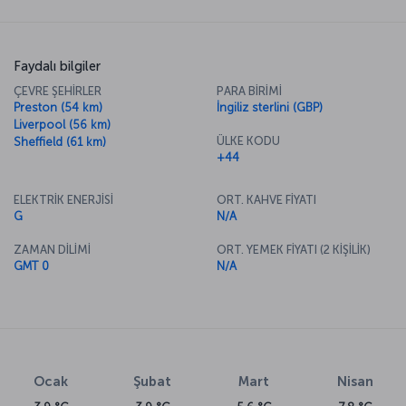
Faydalı bilgiler
ÇEVRE ŞEHİRLER
PARA BİRİMİ
Preston (54 km)
İngiliz sterlini (GBP)
Liverpool (56 km)
ÜLKE KODU
Sheffield (61 km)
+44
ELEKTRİK ENERJİSİ
ORT. KAHVE FİYATI
G
N/A
ZAMAN DİLİMİ
ORT. YEMEK FİYATI (2 KİŞİLİK)
GMT 0
N/A
Ocak
Şubat
Mart
Nisan