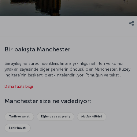
Bir bakışta Manchester
Sanayileşme sürecinde iklimi, limana yakınlığı, nehirleri ve kömür
yatakları sayesinde diğer şehirlerin öncüsü olan Manchester, Kuzey
İngiltere'nin başkenti olarak nitelendiriliyor. Pamuğun ve tekstil
endüstrisinin de merkezi olan Manchester, 19. yüzyıl boyunca
Daha fazla bilgi
Cottonopolis (pamuk metropolü) olarak anıldı. Manchester United
ve Manchester City gibi dünyaca ünlü futbol takımları, gelişmiş
medya endüstri ve yüksek eğitim seviyesiyle Manchester oldukça
Manchester size ne vadediyor:
modern bir şehir.
Tarih ve sanat
Eğlence ve alışveriş
Mutfak kültürü
Şehir hayatı