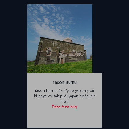
Yason Burnu
Yason Burnu, 19. Yy’de yapılmış bir
kiliseye ev sahipliği yapan doğal bir
liman.
Daha fazla bilgi