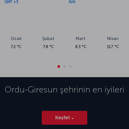
GMT +3
N/A
Ocak
Şubat
Mart
Nisan
7.2 °C
7.8 °C
8.3 °C
11.7 °C
Ordu-Giresun
şehrinin en iyileri
Keşfet