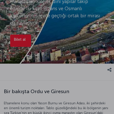
manastırlar, kaleler, dinî yapılar takip
ediyor. İki kent Bizans ve Osmanlı
kültürlerinin iç içe geçtiği ortak bir mirası
da paylaşıyor.
Bilet al
Bir bakışta Ordu ve Giresun
Efsanelere konu olan Yason Burnu ve Giresun Adası, iki şehirdeki
en önemli turizm noktaları. Tablo güzelliğindeki bu iki bölgenin yanı
sıra Türkiye’nin en büyük ikinci oyma manastırı olan Giresun’daki