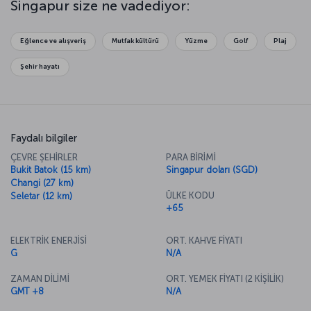
Singapur size ne vadediyor:
kadar çok çeşit ve renkte olduğuna inanamayabilirsiniz. Singapur’da
aynı zamanda, Thian Hock Keng Tapınağı’nın süslemelerini ve
geleneksel mimarisini inceleyebilir, ünlü müzelerinde de tarihe
Eğlence ve alışveriş
Mutfak kültürü
Yüzme
Golf
Plaj
yolculuk yapabilirsiniz.
Şehir hayatı
Faydalı bilgiler
ÇEVRE ŞEHİRLER
PARA BİRİMİ
Bukit Batok (15 km)
Singapur doları (SGD)
Changi (27 km)
ÜLKE KODU
Seletar (12 km)
+65
ELEKTRİK ENERJİSİ
ORT. KAHVE FİYATI
G
N/A
ZAMAN DİLİMİ
ORT. YEMEK FİYATI (2 KİŞİLİK)
GMT +8
N/A