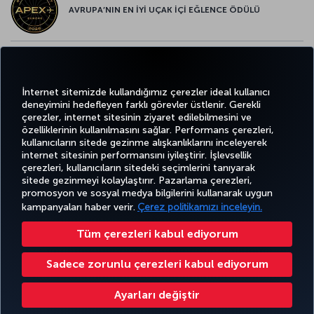
AVRUPA’NIN EN İYİ UÇAK İÇİ EĞLENCE ÖDÜLÜ
AVRUPA’NIN EN İYİ YİYECEK ve İÇECEK ÖDÜLÜ
İnternet sitemizde kullandığımız çerezler ideal kullanıcı
deneyimini hedefleyen farklı görevler üstlenir. Gerekli
çerezler, internet sitesinin ziyaret edilebilmesini ve
özelliklerinin kullanılmasını sağlar. Performans çerezleri,
kullanıcıların sitede gezinme alışkanlıklarını inceleyerek
Twitter
Facebook
Instagram
Youtube
LinkedIn
Tiktok
Blog
Pinterest
What
internet sitesinin performansını iyileştirir. İşlevsellik
çerezleri, kullanıcıların sitedeki seçimlerini tanıyarak
sitede gezinmeyi kolaylaştırır. Pazarlama çerezleri,
BİLET
FIRSATLAR
TURKISH
POPÜLER
AL VE
DENEYİM
VE UÇUŞ
YARDIM
AIRLINES
M
promosyon ve sosyal medya bilgilerini kullanarak uygun
UÇUŞLAR
YÖNET
NOKTALARI
HOLIDAYS
kampanyaları haber verir.
Çerez politikamızı inceleyin.
Tüm çerezleri kabul ediyorum
Bilgi Toplumu Hizmetleri
Erişilebilirlik
Gizlilik ve Çerez Politikası
Yasal Uyarı
Yolcu Hakları
Sadece zorunlu çerezleri kabul ediyorum
Çerez Ayarlarını Değiştir
Türk Hava Yolları A.O. Her hakkı saklıdır. © 1996 - 2026
Ayarları değiştir