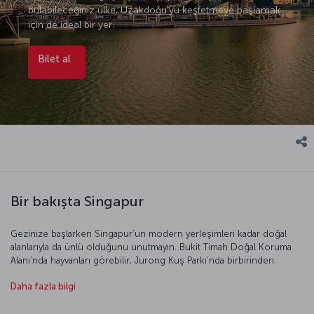
bulabileceğiniz ülke, Uzakdoğu’yu keşfetmeye başlamak
için de ideal bir yer.
Bilet al
Bir bakışta Singapur
Gezinize başlarken Singapur’un modern yerleşimleri kadar doğal
alanlarıyla da ünlü olduğunu unutmayın. Bukit Timah Doğal Koruma
Alanı’nda hayvanları görebilir, Jurong Kuş Parkı’nda birbirinden
değişik kuşların dünyasına konuk olabilir, gece safarisinde bir
Daha fazla bilgi
hayvanat bahçesini gece dolaşmanın keyfini çıkarabilirsiniz. Doğal
güzellikler, yeşil alanlar derken yolunuzu mutlaka Ulusal Orkide
Bahçesi’ne düşürmelisiniz. Burada göreceklerinizle, orkidelerin bu