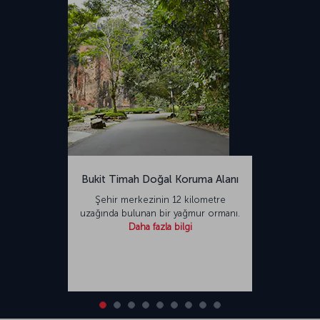
Bukit Timah Doğal Koruma Alanı
Şehir merkezinin 12 kilometre
uzağında bulunan bir yağmur ormanı.
Daha fazla bilgi