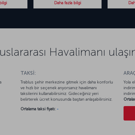
bilgi
Daha fazla bilgi
Daha
uslararası Havalimanı ulaşım
TAKSİ:
ARAÇ
a
Trablus şehir merkezine gitmek için daha konforlu
Yola e
ve hızlı bir seçenek arıyorsanız havalimanı
indiri
taksilerini kullanabilirsiniz. Gideceğiniz yeri
indiri
belirterek ücret konusunda baştan anlaşabilirsiniz.
Ortala
Ortalama taksi fiyatı:
-