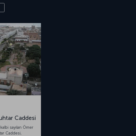
htar Caddesi
 kalbi sayılan Ömer
ar Caddesi,