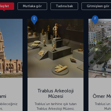
iga Uluslararası Havalimanı, şehir merkezinin
Keşfet
Mutlaka gör
Tadına bak
Gitmişken gör
da Trablus Uluslararası Havalimanı’nın
lan Mitiga Uluslararası Havalimanı’ndan yurt içi ve
E
F
Trablus Arkeoloji
ami
Müzesi
Ömer Mu
yabileceğiniz
Trablus’un tarihine ışık tutan
Trablus’un
i,
Trablus Arkeoloji Müzesi,
Muht