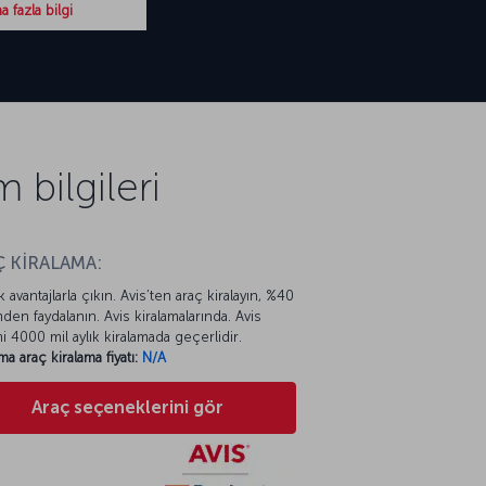
 fazla bilgi
 bilgileri
 KİRALAMA:
k avantajlarla çıkın. Avis’ten araç kiralayın, %40
mden faydalanın. Avis kiralamalarında. Avis
mi 4000 mil aylık kiralamada geçerlidir.
ma araç kiralama fiyatı:
N/A
Araç seçeneklerini gör