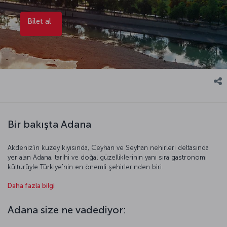
Bilet al
Bir bakışta Adana
Akdeniz'in kuzey kıyısında, Ceyhan ve Seyhan nehirleri deltasında
yer alan Adana, tarihi ve doğal güzelliklerinin yanı sıra gastronomi
kültürüyle Türkiye'nin en önemli şehirlerinden biri.
Kentin tarihi MÖ 5000’lere kadar uzanıyor. Hititler, Asurlular, Persler,
Daha fazla bilgi
Romalılar, Bizanslılar ve Osmanlılar gibi önemli medeniyetlerin iz
bıraktığı Adana’da Anavarza Antik Kenti, Misis Mozaik Müzesi,
Adana size ne vadediyor:
Ramazanoğlu Konağı ve Taşköprü gibi mekanlar, şehrin zengin
tarihinin en önemli tanıkları. Dikkate değer doğal güzellikler