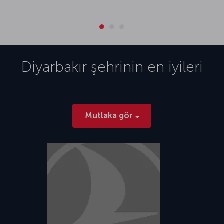
Yepyeni bir hikâye için: Şimdi bir Diyarbakır uçak bileti alın
Yeni hikâyeler biriktirmek için Türk Hava Yolları ayrıcalıklarıyla bir
Diyarbakır uçuşunun tam zamanı.
Diyarbakır Havalimanı
1952 yılında hizmete açılan Diyarbakır Havalimanı (DIY), askeri ve sivil
Diyarbakır
şehrinin en iyileri
bir havalimanı olarak varlığını sürdürüyor. Şehir merkezine yaklaşık 10
km uzaklıkta olan havalimanı, Diyarbakır’ın Bağlar ilçesinde yer alıyor.
Türk Hava Yolları Diyarbakır uçuşları da bu havalimanı üzerinden
gerçekleşiyor. İç ve dış hat seferlerin düzenlendiği havalimanında
otopark, restoran ve dinlenme alanları gibi pek çok alan bulunuyor.
Mutlaka gör