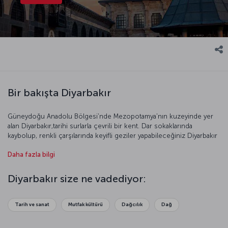
Bir bakışta Diyarbakır
Güneydoğu Anadolu Bölgesi'nde Mezopotamya'nın kuzeyinde yer
alan Diyarbakır,tarihi surlarla çevrili bir kent. Dar sokaklarında
kaybolup, renkli çarşılarında keyifli geziler yapabileceğiniz Diyarbakır
adeta bir açık hava müzesi ve bu özelliğiyle eşsiz bir kültürel
Daha fazla bilgi
deneyim vadediyor. Leziz mutfağı, zengin kültürü ve tarihi dokusuyla
hayran bırakan Diyarbakır’ın her adımında farklı medeniyetlerin
izlerine rastlayabilirsiniz. Diyarbakır’ın güzelliklerini yakından tanımak
Diyarbakır size ne vadediyor:
için
Nesi Meşhur: Diyarbakır
içeriğimize göz atabilirsiniz. Özellikle
tarih ve gastronomi tutkunları için etkileyici bir rota olan
Diyarbakır’da; Dört Ayaklı Minare, Diyarbakır Surları, Hasanpaşa Han,
Tarih ve sanat
Mutfak kültürü
Dağcılık
Dağ
Sülüklü Han ve Ulu Cami gibi UNESCO Dünya Mirası Listesi’ne alınmış
mekanlar ziyaret etmenizi öneririz.