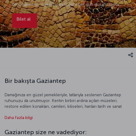
de Gaziantep” diyen ziyaretçilerle her gün dolup taşıyor.
Bilet al
Bir bakışta Gaziantep
Damağınıza en güzel yemekleriyle, tatlarıyla seslenen Gaziantep
ruhunuzu da unutmuyor. Kentin birbiri ardına açılan müzeleri,
restore edilen konakları, camileri, kiliseleri, hanları tarih ve sanat
meraklıların gözdesi durumunda. Elbette en önemli müze, Zeugma
Daha fazla bilgi
antik kentinin arkeolojiye son sürprizlerinden olan mozaiklerin
sergilendiği Zeugma Mozaik Müzesi. Kentin kalesini, camilerini,
çarşılarını, antik kentlerini gezip güzel bir kenti keşfetmenin tadına
Gaziantep size ne vadediyor:
vardıktan sonra, kurulun bir restorana ve dillere destan Gaziantep