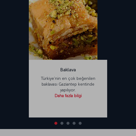
Baklava
Türkiye'nin en çok beğenilen
baklavası Gaziantep kentinde
yapılıyor.
Daha fazla bilgi