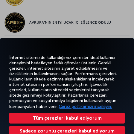
AVRUPA’NIN EN İYİ UÇAK İÇİ EĞLENCE ÖDÜLÜ
AVRUPA’NIN EN İYİ YİYECEK ve İÇECEK ÖDÜLÜ
İnternet sitemizde kullandığımız çerezler ideal kullanıcı
deneyimini hedefleyen farklı görevler üstlenir. Gerekli
çerezler, internet sitesinin ziyaret edilebilmesini ve
özelliklerinin kullanılmasını sağlar. Performans çerezleri,
kullanıcıların sitede gezinme alışkanlıklarını inceleyerek
Twitter
Facebook
Instagram
Youtube
LinkedIn
Tiktok
Blog
Pinterest
What
internet sitesinin performansını iyileştirir. İşlevsellik
çerezleri, kullanıcıların sitedeki seçimlerini tanıyarak
sitede gezinmeyi kolaylaştırır. Pazarlama çerezleri,
BİLET
FIRSATLAR
CORPORA
promosyon ve sosyal medya bilgilerini kullanarak uygun
AL VE
DENEYİM
VE UÇUŞ
YARDIM
MILES&SMILES
CLUB
YÖNET
NOKTALARI
kampanyaları haber verir.
Çerez politikamızı inceleyin.
Tüm çerezleri kabul ediyorum
Bilgi Toplumu Hizmetleri
Erişilebilirlik
Gizlilik ve Çerez Politikası
Yasal Uyarı
Yolcu Hakları
Sadece zorunlu çerezleri kabul ediyorum
Çerez Ayarlarını Değiştir