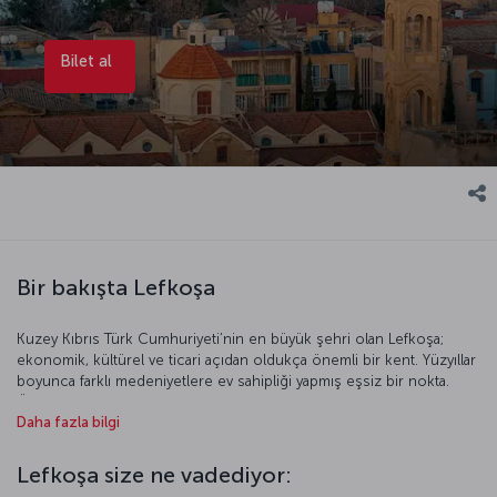
Bilet al
Bir bakışta Lefkoşa
Kuzey Kıbrıs Türk Cumhuriyeti’nin en büyük şehri olan Lefkoşa;
ekonomik, kültürel ve ticari açıdan oldukça önemli bir kent. Yüzyıllar
boyunca farklı medeniyetlere ev sahipliği yapmış eşsiz bir nokta.
Öyle ki Lefkoşa’yı gezerken bu köklü tarihin izlerine yakından şahit
Daha fazla bilgi
olabilirsiniz. Şehirde keşfedebileceğiniz birçok tarihi yapı ve eser
var. Tabii Lefkoşa bunların yanında eğlence hayatıyla da oldukça ünlü.
Lefkoşa size ne vadediyor:
Lefkoşa’yı bizimle keşfedin