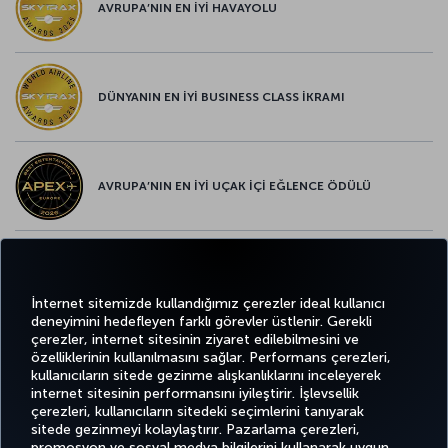
AVRUPA’NIN EN İYİ HAVAYOLU
DÜNYANIN EN İYİ BUSINESS CLASS İKRAMI
AVRUPA’NIN EN İYİ UÇAK İÇİ EĞLENCE ÖDÜLÜ
AVRUPA’NIN EN İYİ YİYECEK ve İÇECEK ÖDÜLÜ
İnternet sitemizde kullandığımız çerezler ideal kullanıcı
deneyimini hedefleyen farklı görevler üstlenir. Gerekli
çerezler, internet sitesinin ziyaret edilebilmesini ve
özelliklerinin kullanılmasını sağlar. Performans çerezleri,
kullanıcıların sitede gezinme alışkanlıklarını inceleyerek
Twitter
Facebook
Instagram
Youtube
LinkedIn
Tiktok
Blog
Pinterest
What
internet sitesinin performansını iyileştirir. İşlevsellik
çerezleri, kullanıcıların sitedeki seçimlerini tanıyarak
sitede gezinmeyi kolaylaştırır. Pazarlama çerezleri,
BİLET
FIRSATLAR
CORPORA
AL VE
DENEYİM
VE UÇUŞ
YARDIM
MILES&SMILES
promosyon ve sosyal medya bilgilerini kullanarak uygun