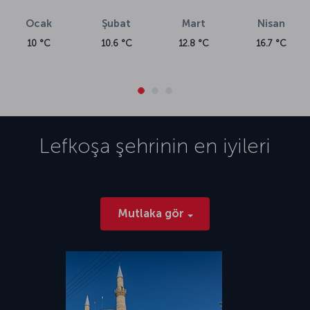
Lefkoşa’da tüm bu noktaları ziyaret ettikten sonra günübirlik rotaları
da keşfedebilirsiniz. Salamis Antik Kenti, Girne Kalesi, Karaoğlanoğlu
Ocak
Şubat
Mart
Nisan
Şehitliği ve Alagadi Kaplumbağa Plajı Lefkoşa’dan uzaklaşmak için
10 °C
10.6 °C
12.8 °C
16.7 °C
güzel alternatifler. Öte yandan Girne Kalesi’nde muhteşem manzarayı
fotoğraflayabilirsiniz.
Lefkoşa, seyahatlerini gastronomi seçeneklerine göre planlayanlara
da son derece özgün lezzetler sunuyor. Ağırlıklı olarak Akdeniz
mutfağının özelliklerini yansıtan Lefkoşa yemekleriyle gurme
damaklar, bu şehirden oldukça mutlu ayrılıyor. Lefkoşa’ya
geldiğinizde mutlaka tatmanız gereken lezzetler ise şöyle: şeftali
Lefkoşa
şehrinin en iyileri
kebabı, hellim peyniri, piruhi mantısı, deniz ürünleri, pilevuna ve nor
böreği.
Yepyeni bir hikâye için: Şimdi bir Lefkoşa
uçak bileti alın
Mutlaka gör
Lefkoşa’nın güzelliklerini keşfetmek için ilk adımı atmaya hazır
mısınız? Hemen şimdi Lefkoşa
uçak bileti
fiyatlarını inceleyerek bu
eşsiz başkente gitmek için hazırlık yapmaya başlayabilirsiniz.
Unutulmaz bir tatil deneyimi sunan Lefkoşa’ya Türk Hava Yolları ile
güvenli ve konforlu bir şekilde ulaşabilirsiniz. İstanbul Havalimanı ya
da Sabiha Gökçen Uluslararası Havalimanı’ndan gerçekleşen Türk
Hava Yolları Lefkoşa uçuşları, Yeni Ercan Havalimanı’nda son buluyor.