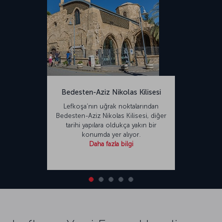
Lefkoşa uçuşları ortalama bir buçuk saat sürüyor.
Yeni Ercan Havalimanı hakkında
Kuzey Kıbrıs Türk Cumhuriyeti’nde yer alan ve ülkenin en büyük
havalimanı olan Yeni Ercan Havalimanı, İkinci Dünya Savaşı sırasında
İngilizler tarafından askeri amaçlarla inşa ediliyor. Tymvou olarak
bilinen havalimanının ismi 1974’teki Kıbrıs Barış Harekatı’nda şehit
düşen Binbaşı Fehmi Ercan’ın anısına bu şekilde değiştiriliyor.
Yenilenen havalimanının kapasitesi yıllık 10 milyon yolcuya hizmet
verebilecek durumdadır. 7 milyon 800 bin metrekarelik alan üzerine
Bedesten-Aziz Nikolas Kilisesi
inşa edilen havalimanı Lefkoşa’ya 23 km, Gazimağusa’ya 29 km
Lefkoşa’nın uğrak noktalarından
mesafede bulunmaktadır.
Bedesten-Aziz Nikolas Kilisesi, diğer
tarihi yapılara oldukça yakın bir
konumda yer alıyor.
Daha fazla bilgi