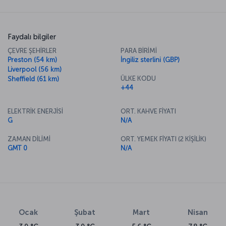
Faydalı bilgiler
ÇEVRE ŞEHİRLER
PARA BİRİMİ
Preston (54 km)
İngiliz sterlini (GBP)
Liverpool (56 km)
ÜLKE KODU
Sheffield (61 km)
+44
ELEKTRİK ENERJİSİ
ORT. KAHVE FİYATI
G
N/A
ZAMAN DİLİMİ
ORT. YEMEK FİYATI (2 KİŞİLİK)
GMT 0
N/A
Ocak
Şubat
Mart
Nisan