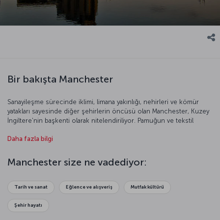
Bir bakışta Manchester
Sanayileşme sürecinde iklimi, limana yakınlığı, nehirleri ve kömür
yatakları sayesinde diğer şehirlerin öncüsü olan Manchester, Kuzey
İngiltere'nin başkenti olarak nitelendiriliyor. Pamuğun ve tekstil
endüstrisinin de merkezi olan Manchester, 19. yüzyıl boyunca
Daha fazla bilgi
Cottonopolis (pamuk metropolü) olarak anıldı. Manchester United
ve Manchester City gibi dünyaca ünlü futbol takımları, gelişmiş
medya endüstri ve yüksek eğitim seviyesiyle Manchester oldukça
Manchester size ne vadediyor:
modern bir şehir.
Tarih ve sanat
Eğlence ve alışveriş
Mutfak kültürü
Şehir hayatı