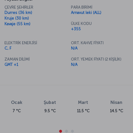
ürün ve hizmet standartları geçerlidir. Bu ürün ve hizmetlere dair
ÇEVRE ŞEHİRLER
PARA BİRİMİ
kural, koşullar için ilgili hava yolu sayfasını ziyaret edebilirsiniz. Bu
Durres (36 km)
Arnavut leki (ALL)
tarihi şehrin güzelliklerini keşfetmek için web sitemizden Tiran uçak
Kruje (30 km)
biletinizi alabilirsiniz.
ÜLKE KODU
Kavaje (55 km)
+355
ELEKTRİK ENERJİSİ
ORT. KAHVE FİYATI
C, F
N/A
ZAMAN DİLİMİ
ORT. YEMEK FİYATI (2 KİŞİLİK)
GMT +1
N/A
Ocak
Şubat
Mart
Nisan
7 °C
9.5 °C
11.5 °C
14.5 °C