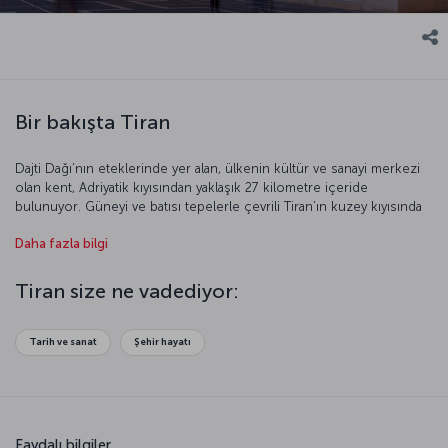
Bir bakışta Tiran
Dajti Dağı’nın eteklerinde yer alan, ülkenin kültür ve sanayi merkezi
olan kent, Adriyatik kıyısından yaklaşık 27 kilometre içeride
bulunuyor. Güneyi ve batısı tepelerle çevrili Tiran’ın kuzey kıyısında
Tiran Nehri akarken, kent merkezinden de Lana Çayı geçiyor.
Daha fazla bilgi
Rönesans, Osmanlı ve komünizm etkilerini yakından hissedeceğiniz
bu güzel şehri gelin daha yakından tanıyalım.
Tiran size ne vadediyor:
Tiran Uçuşları
Tarih ve sanat
Şehir hayatı
Türk Hava Yolları ve Air Albenia arasında, İstanbul - Tiran seferlerinde
geçerli olan ve uçuşların Air Albenia hava yolu firması tarafından
gerçekleştirildiği; Ortaklığımızın ise yalnızca bilet satışından sorumlu
olduğu codeshare anlaşması bulunmaktadır.
Faydalı bilgiler
Codeshare (ortak) uçuşlarda, uçuşu gerçekleştiren hava yolunun