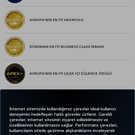
AVRUPA’NIN EN İYİ HAVAYOLU
DÜNYANIN EN İYİ BUSINESS CLASS İKRAMI
AVRUPA’NIN EN İYİ UÇAK İÇİ EĞLENCE ÖDÜLÜ
AVRUPA’NIN EN İYİ YİYECEK ve İÇECEK ÖDÜLÜ
İnternet sitemizde kullandığımız çerezler ideal kullanıcı
deneyimini hedefleyen farklı görevler üstlenir. Gerekli
çerezler, internet sitesinin ziyaret edilebilmesini ve
özelliklerinin kullanılmasını sağlar. Performans çerezleri,
kullanıcıların sitede gezinme alışkanlıklarını inceleyerek
Twitter
Facebook
Instagram
Youtube
LinkedIn
Tiktok
Blog
Pinterest
What