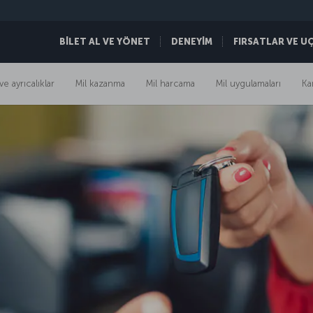
BİLET AL VE YÖNET
DENEYİM
FIRSATLAR VE U
ve ayrıcalıklar
Mil kazanma
Mil harcama
Mil uygulamaları
Ka