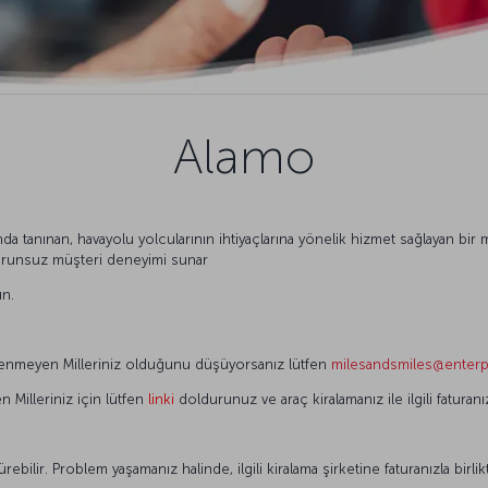
Alamo
nda tanınan, havayolu yolcularının ihtiyaçlarına yönelik hizmet sağlayan bi
sorunsuz müşteri deneyimi sunar
ın.
 yüklenmeyen Milleriniz olduğunu düşüyorsanız lütfen
milesandsmiles@enterp
n Milleriniz için lütfen
linki
doldurunuz ve araç kiralamanız ile ilgili faturanı
rebilir. Problem yaşamanız halinde, ilgili kiralama şirketine faturanızla birl