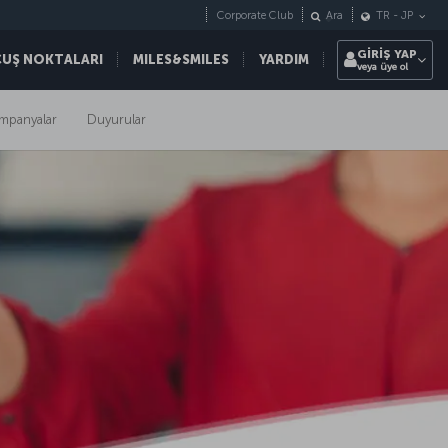
Corporate Club
Ara
TR
-
JP
GİRİŞ YAP
ÇUŞ NOKTALARI
MILES&SMILES
YARDIM
veya üye ol
mpanyalar
Duyurular