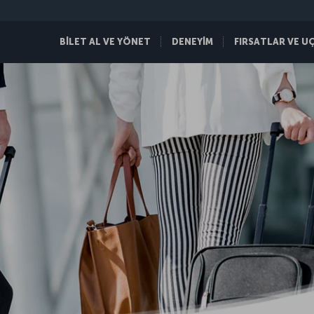
BİLET AL VE YÖNET
DENEYİM
FIRSATLAR VE U