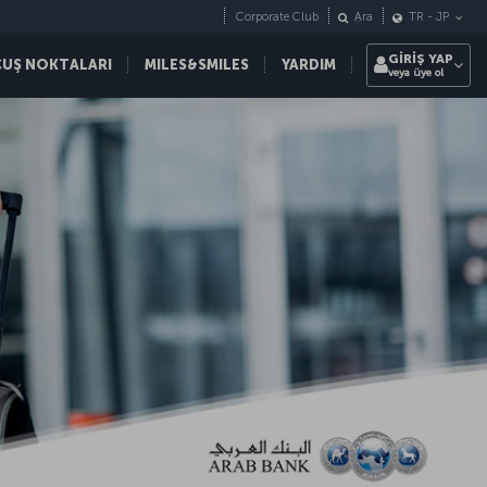
Corporate Club
Ara
TR
-
JP
GİRİŞ YAP
ÇUŞ NOKTALARI
MILES&SMILES
YARDIM
veya üye ol