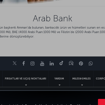
Arab Bank
n başkenti Amman'da bulunan, bankacılık ürün ve hizmetleri sunan en eski 
0 Mil), BAE (4000 Arabi Puan:1000 Mil) ve Filistin’de (2000 Arabi Puan:1000 M
lerine dönüştürebiliyor.
Twitter
Facebook
Instagram
Youtube
LinkedIn
Tiktok
Blog
Pinterest
What
FIRSATLAR VE UÇUŞ NOKTALARI
YARDIM
MILES&SMILES
CORPO
k
Gizlilik ve Çerez Politikası
Yasal Uyarı
Yolcu Hakları
Türk Hava Yolları A.O. Her hakkı saklıdır. © 1996 - 2026