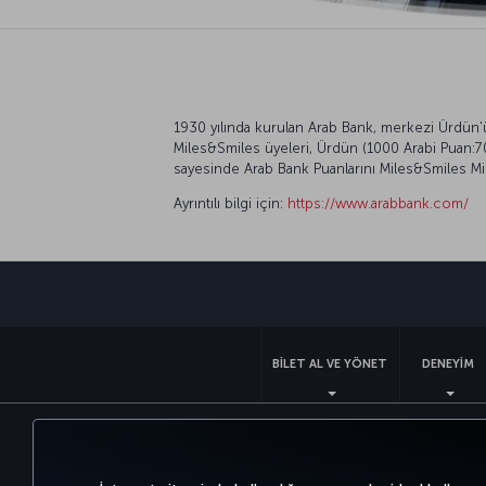
1930 yılında kurulan Arab Bank, merkezi Ürdün'ü
Miles&Smiles üyeleri, Ürdün (1000 Arabi Puan:700
sayesinde Arab Bank Puanlarını Miles&Smiles Mil
Ayrıntılı bilgi için:
https://www.arabbank.com/
BİLET AL VE YÖNET
DENEYİM
Bilgi Toplumu Hizmetleri
Erişilebilirli