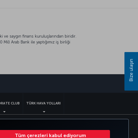
ve saygın finans kuruluşlarından biridir.
il) Arab Bank ile yaptığımız iş birliği
Bize ulaşın
sapp
RATE CLUB
TÜRK HAVA YOLLARI
Çerez Ayarlarını Değiştir
Tüm çerezleri kabul ediyorum